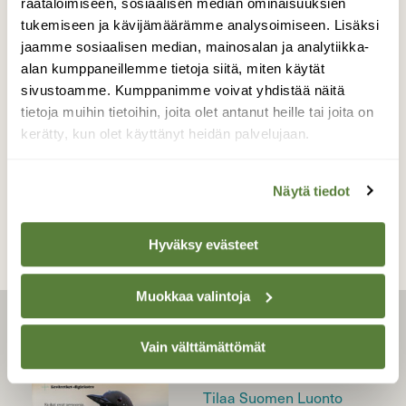
räätälöimiseen, sosiaalisen median ominaisuuksien
tukemiseen ja kävijämäärämme analysoimiseen. Lisäksi
jaamme sosiaalisen median, mainosalan ja analytiikka-
alan kumppaneillemme tietoja siitä, miten käytät
BLOGI: TOIMITUKSELTA
sivustoamme. Kumppanimme voivat yhdistää näitä
Outo puistosuunnitelma
tietoja muihin tietoihin, joita olet antanut heille tai joita on
kerätty, kun olet käyttänyt heidän palvelujaan.
Näytä tiedot
Hyväksy evästeet
Muokkaa valintoja
LEHTI
Vain välttämättömät
Uusin lehti
Tilaa Suomen Luonto