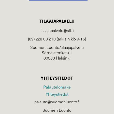
TILAAJAPALVELU
tilaajapalvelu@sll.fi
(09) 228 08 210 (arkisin klo 9-15)
Suomen Luonto/tilaajapalvelu
Sörnäistenkatu 1
00580 Helsinki
YHTEYSTIEDOT
Palautelomake
Yhteystiedot
palaute@suomenluonto.fi
Suomen Luonto