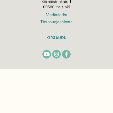
Sörnäistenkatu 1
00580 Helsinki
Mediatiedot
Tietosuojaseloste
KIRJAUDU
TILAA
SUOMEN
LUONNON
UUTIS­KIRJE
Sähköpostiosoite