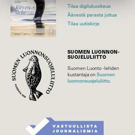
Tilaa digilukuoikeus
Äänestä parasta juttua
Tilaa uutiskirje
SUOMEN LUONNON­
SUOJELU­LIITTO
Suomen Luonto -lehden
Suomen
kustantaja on
luonnonsuojelu­liitto
.