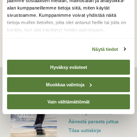
jaamme sosiaalisen median, mainosalan ja analytiikka-
Ihmiskokeesta toiseen
alan kumppaneillemme tietoja siitä, miten käytät
sivustoamme. Kumppanimme voivat yhdistää näitä
tietoja muihin tietoihin, joita olet antanut heille tai joita on
kerätty, kun olet käyttänyt heidän palvelujaan.
Näytä tiedot
Hyväksy evästeet
LEHTI
Muokkaa valintoja
Uusin lehti
Vain välttämättömät
Tilaa Suomen Luonto
Tilaa digilukuoikeus
Äänestä parasta juttua
Tilaa uutiskirje