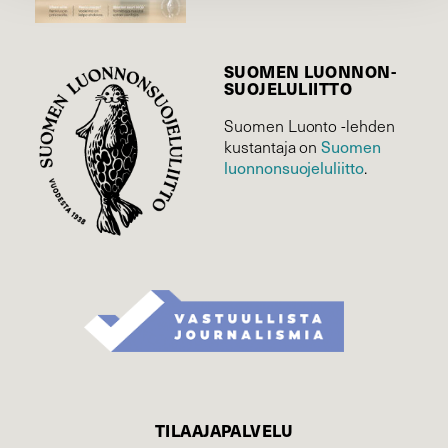
SUOMEN LUONNON­
SUOJELU­LIITTO
Suomen Luonto -lehden
Suomen
kustantaja on
luonnonsuojelu­liitto
.
TILAAJAPALVELU