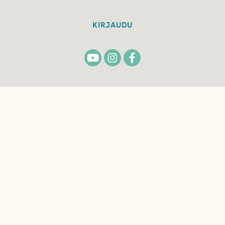
KIRJAUDU
TILAA
SUOMEN
LUONNON
UUTIS­KIRJE
Sähköpostiosoite
Hyväksyn tietojeni käytön uutiskirjeen