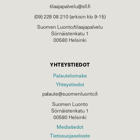
tilaajapalvelu@sll.fi
(09) 228 08 210 (arkisin klo 9-15)
Suomen Luonto/tilaajapalvelu
Sörnäistenkatu 1
00580 Helsinki
YHTEYSTIEDOT
Palautelomake
Yhteystiedot
palaute@suomenluonto.fi
Suomen Luonto
Sörnäistenkatu 1
00580 Helsinki
Mediatiedot
Tietosuojaseloste