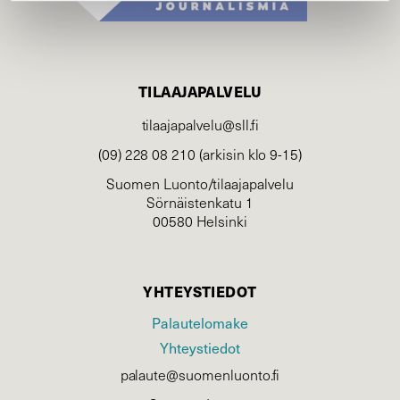
TILAAJAPALVELU
tilaajapalvelu@sll.fi
(09) 228 08 210 (arkisin klo 9-15)
Suomen Luonto/tilaajapalvelu
Sörnäistenkatu 1
00580 Helsinki
YHTEYSTIEDOT
Palautelomake
Yhteystiedot
palaute@suomenluonto.fi