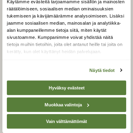
Käytämme evästeitä tarjoamamme sisällön ja mainosten
Tilaa Suomen Luonto
räätälöimiseen, sosiaalisen median ominaisuuksien
Tilaa digilukuoikeus
tukemiseen ja kävijämäärämme analysoimiseen. Lisäksi
Äänestä parasta juttua
jaamme sosiaalisen median, mainosalan ja analytiikka-
Tilaa uutiskirje
alan kumppaneillemme tietoja siitä, miten käytät
sivustoamme. Kumppanimme voivat yhdistää näitä
tietoja muihin tietoihin, joita olet antanut heille tai joita on
kerätty, kun olet käyttänyt heidän palvelujaan.
SUOMEN LUONNON­
SUOJELU­LIITTO
Näytä tiedot
Suomen Luonto -lehden
Suomen
kustantaja on
luonnonsuojelu­liitto
.
Hyväksy evästeet
Muokkaa valintoja
Vain välttämättömät