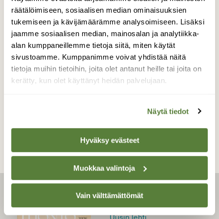
räätälöimiseen, sosiaalisen median ominaisuuksien
tukemiseen ja kävijämäärämme analysoimiseen. Lisäksi
jaamme sosiaalisen median, mainosalan ja analytiikka-
alan kumppaneillemme tietoja siitä, miten käytät
RETKIPAIKAT
sivustoamme. Kumppanimme voivat yhdistää näitä
Suomen ääripisteet: Joen
tietoja muihin tietoihin, joita olet antanut heille tai joita on
takana itä
kerätty, kun olet käyttänyt heidän palvelujaan.
Näytä tiedot
Hyväksy evästeet
Muokkaa valintoja
Vain välttämättömät
LEHTI
Uusin lehti