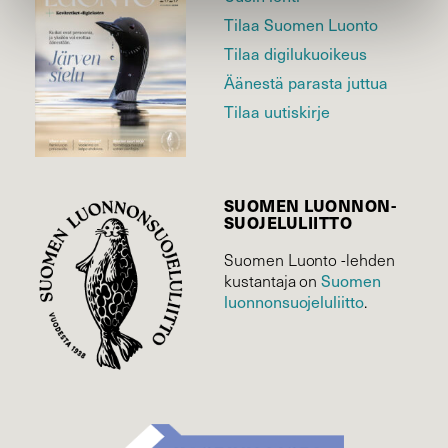
Tilaa Suomen Luonto
Tilaa digilukuoikeus
Äänestä parasta juttua
Tilaa uutiskirje
SUOMEN LUONNON­
SUOJELU­LIITTO
Suomen Luonto -lehden
Suomen
kustantaja on
luonnonsuojelu­liitto
.