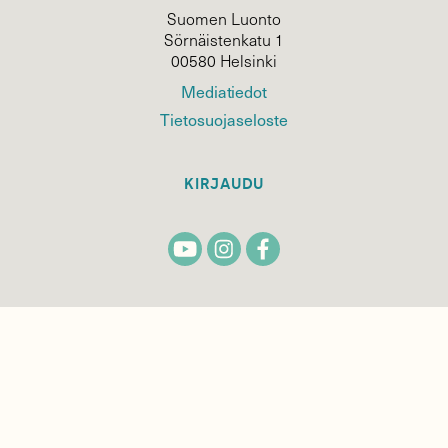
Suomen Luonto
Sörnäistenkatu 1
00580 Helsinki
Mediatiedot
Tietosuojaseloste
KIRJAUDU
TILAA
SUOMEN
LUONNON
UUTIS­KIRJE