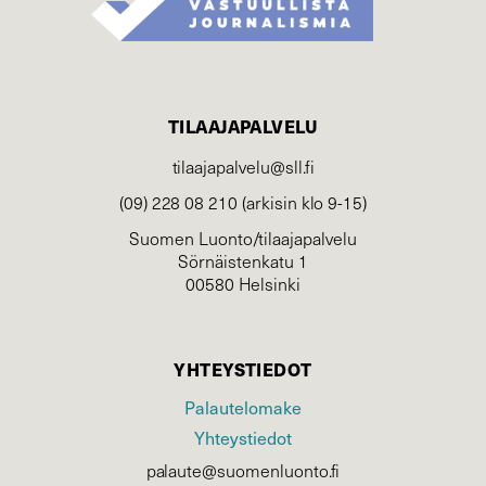
TILAAJAPALVELU
tilaajapalvelu@sll.fi
(09) 228 08 210 (arkisin klo 9-15)
Suomen Luonto/tilaajapalvelu
Sörnäistenkatu 1
00580 Helsinki
YHTEYSTIEDOT
Palautelomake
Yhteystiedot
palaute@suomenluonto.fi