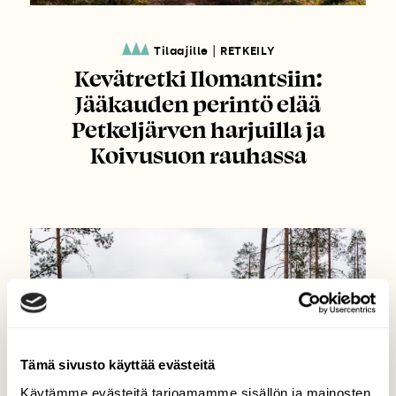
|
Tilaajille
RETKEILY
Kevätretki Ilomantsiin:
Jääkauden perintö elää
Petkeljärven harjuilla ja
Koivusuon rauhassa
Tämä sivusto käyttää evästeitä
Käytämme evästeitä tarjoamamme sisällön ja mainosten