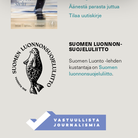
Äänestä parasta juttua
Tilaa uutiskirje
SUOMEN LUONNON­
SUOJELU­LIITTO
Suomen Luonto -lehden
kustantaja on
Suomen
luonnonsuojelu­liitto
.