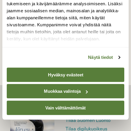
tukemiseen ja kävijämäärämme analysoimiseen. Lisäksi
ILMIÖT
jaamme sosiaalisen median, mainosalan ja analytiikka-
Video: Kurkista jäisiin
alan kumppaneillemme tietoja siitä, miten käytät
ihmeisiin!
sivustoamme. Kumppanimme voivat yhdistää näitä
tietoja muihin tietoihin, joita olet antanut heille tai joita on
kerätty, kun olet käyttänyt heidän palvelujaan.
Näytä tiedot
Hyväksy evästeet
Muokkaa valintoja
LEHTI
Vain välttämättömät
Uusin lehti
Tilaa Suomen Luonto
Tilaa digilukuoikeus