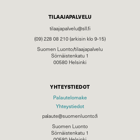
TILAAJAPALVELU
tilaajapalvelu@sll.fi
(09) 228 08 210 (arkisin klo 9-15)
Suomen Luonto/tilaajapalvelu
Sörnäistenkatu 1
00580 Helsinki
YHTEYSTIEDOT
Palautelomake
Yhteystiedot
palaute@suomenluonto.fi
Suomen Luonto
Sörnäistenkatu 1
00580 Helsinki