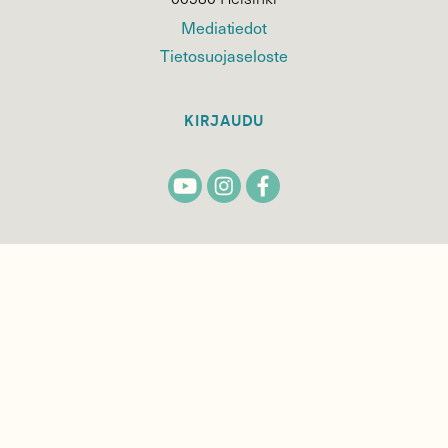
Mediatiedot
Tietosuojaseloste
KIRJAUDU
TILAA
SUOMEN
LUONNON
UUTIS­KIRJE
Sähköpostiosoite