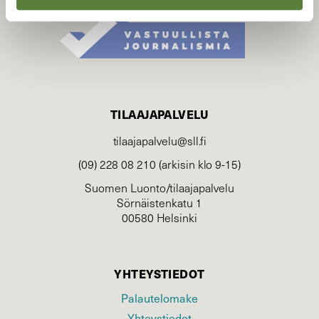
TILAAJAPALVELU
tilaajapalvelu@sll.fi
(09) 228 08 210 (arkisin klo 9-15)
Suomen Luonto/tilaajapalvelu
Sörnäistenkatu 1
00580 Helsinki
YHTEYSTIEDOT
Palautelomake
Yhteystiedot