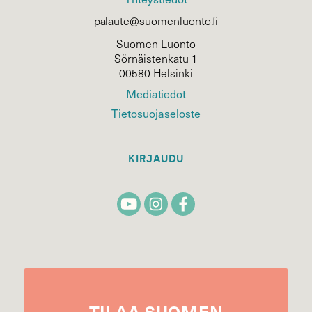
palaute@suomenluonto.fi
Suomen Luonto
Sörnäistenkatu 1
00580 Helsinki
Mediatiedot
Tietosuojaseloste
KIRJAUDU
TILAA
SUOMEN