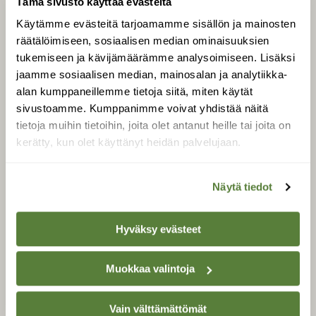
LEHTI
Tämä sivusto käyttää evästeitä
Käytämme evästeitä tarjoamamme sisällön ja mainosten
Uusin lehti
räätälöimiseen, sosiaalisen median ominaisuuksien
Tilaa Suomen Luonto
tukemiseen ja kävijämäärämme analysoimiseen. Lisäksi
Tilaa digilukuoikeus
jaamme sosiaalisen median, mainosalan ja analytiikka-
Äänestä parasta juttua
alan kumppaneillemme tietoja siitä, miten käytät
sivustoamme. Kumppanimme voivat yhdistää näitä
Tilaa uutiskirje
tietoja muihin tietoihin, joita olet antanut heille tai joita on
kerätty, kun olet käyttänyt heidän palvelujaan.
SUOMEN LUONNON­
SUOJELU­LIITTO
Näytä tiedot
Suomen Luonto -lehden
kustantaja on
Suomen
Hyväksy evästeet
luonnonsuojelu­liitto
.
Muokkaa valintoja
Vain välttämättömät