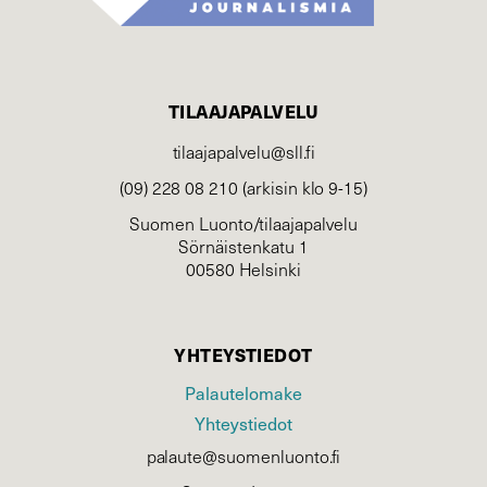
TILAAJAPALVELU
tilaajapalvelu@sll.fi
(09) 228 08 210 (arkisin klo 9-15)
Suomen Luonto/tilaajapalvelu
Sörnäistenkatu 1
00580 Helsinki
YHTEYSTIEDOT
Palautelomake
Yhteystiedot
palaute@suomenluonto.fi