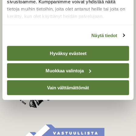
sivustoamme. Kumppanimme voivat yhdistää näitä
Tilaa Suomen Luonto
tietoja muihin tietoihin, joita olet antanut heille tai joita on
Tilaa digilukuoikeus
kerätty, kun olet käyttänyt heidän palvelujaan.
Äänestä parasta juttua
Tilaa uutiskirje
Näytä tiedot
Hyväksy evästeet
SUOMEN LUONNON­
SUOJELU­LIITTO
Muokkaa valintoja
Suomen Luonto -lehden
Suomen
kustantaja on
luonnonsuojelu­liitto
.
Vain välttämättömät