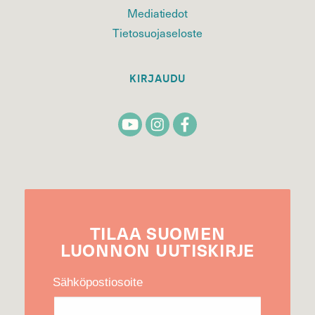
Mediatiedot
Tietosuojaseloste
KIRJAUDU
TILAA
SUOMEN
LUONNON
UUTIS­KIRJE
Sähköpostiosoite