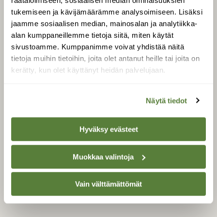
räätälöimiseen, sosiaalisen median ominaisuuksien
Äänestä parasta juttua
tukemiseen ja kävijämäärämme analysoimiseen. Lisäksi
Tilaa uutiskirje
jaamme sosiaalisen median, mainosalan ja analytiikka-
alan kumppaneillemme tietoja siitä, miten käytät
sivustoamme. Kumppanimme voivat yhdistää näitä
tietoja muihin tietoihin, joita olet antanut heille tai joita on
SUOMEN LUONNON­
kerätty, kun olet käyttänyt heidän palvelujaan.
SUOJELU­LIITTO
Suomen Luonto -lehden
kustantaja on
Suomen
Näytä tiedot
luonnonsuojelu­liitto
.
Hyväksy evästeet
Muokkaa valintoja
Vain välttämättömät