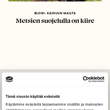
BLOGI: KAINUUN MAILTA
Metsien suojelulla on kiire
LEHTI
Uusin lehti
Tämä sivusto käyttää evästeitä
Tilaa Suomen Luonto
Käytämme evästeitä tarjoamamme sisällön ja mainosten
Tilaa digilukuoikeus