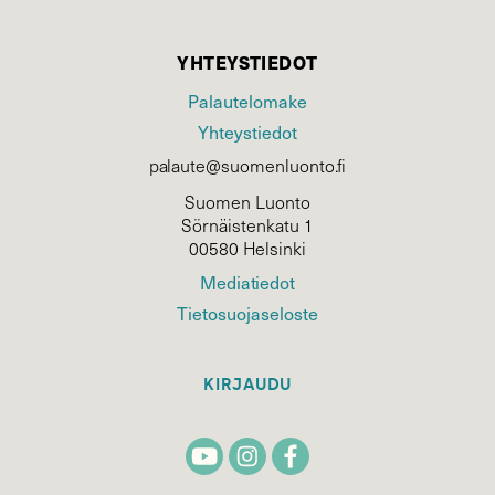
YHTEYSTIEDOT
Palautelomake
Yhteystiedot
palaute@suomenluonto.fi
Suomen Luonto
Sörnäistenkatu 1
00580 Helsinki
Mediatiedot
Tietosuojaseloste
KIRJAUDU