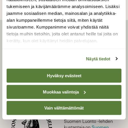
tukemiseen ja kävijämäärämme analysoimiseen. Lisäksi
jaamme sosiaalisen median, mainosalan ja analytiikka-
alan kumppaneillemme tietoja siitä, miten käytät
sivustoamme. Kumppanimme voivat yhdistää näitä
tietoja muihin tietoihin, joita olet antanut heille tai joita on
LEHTI
kerätty, kun olet käyttänyt heidän palvelujaan.
Uusin lehti
Tilaa Suomen Luonto
Näytä tiedot
Tilaa digilukuoikeus
Äänestä parasta juttua
Hyväksy evästeet
Tilaa uutiskirje
Muokkaa valintoja
SUOMEN LUONNON­
Vain välttämättömät
SUOJELU­LIITTO
Suomen Luonto -lehden
Suomen
kustantaja on