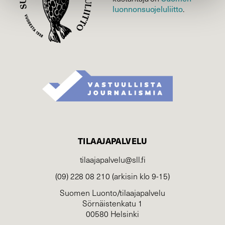
luonnonsuojelu­liitto
.
TILAAJAPALVELU
tilaajapalvelu@sll.fi
(09) 228 08 210 (arkisin klo 9-15)
Suomen Luonto/tilaajapalvelu
Sörnäistenkatu 1
00580 Helsinki