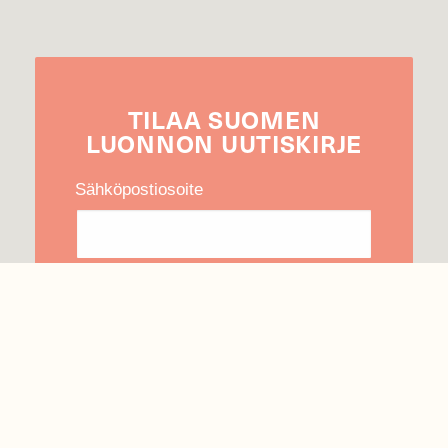
TILAA
SUOMEN
LUONNON
UUTIS­KIRJE
Sähköpostiosoite
Hyväksyn tietojeni käytön uutiskirjeen
lähettämiseen
Tietosuojaseloste