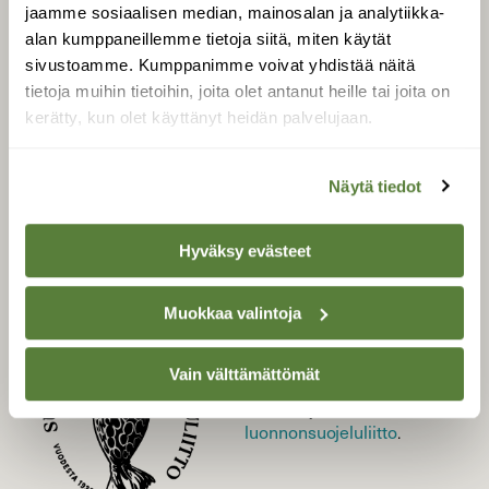
jaamme sosiaalisen median, mainosalan ja analytiikka-
alan kumppaneillemme tietoja siitä, miten käytät
LEHTI
sivustoamme. Kumppanimme voivat yhdistää näitä
tietoja muihin tietoihin, joita olet antanut heille tai joita on
Uusin lehti
kerätty, kun olet käyttänyt heidän palvelujaan.
Tilaa Suomen Luonto
Tilaa digilukuoikeus
Näytä tiedot
Äänestä parasta juttua
Tilaa uutiskirje
Hyväksy evästeet
Muokkaa valintoja
SUOMEN LUONNON­
SUOJELU­LIITTO
Vain välttämättömät
Suomen Luonto -lehden
kustantaja on
Suomen
luonnonsuojelu­liitto
.