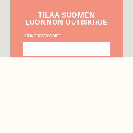
TILAA
SUOMEN
LUONNON
UUTIS­KIRJE
Sähköpostiosoite
Hyväksyn tietojeni käytön uutiskirjeen
lähettämiseen
Tietosuojaseloste