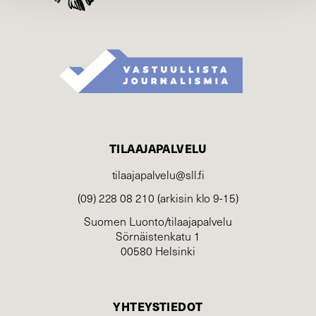
TILAAJAPALVELU
tilaajapalvelu@sll.fi
(09) 228 08 210 (arkisin klo 9-15)
Suomen Luonto/tilaajapalvelu
Sörnäistenkatu 1
00580 Helsinki
YHTEYSTIEDOT