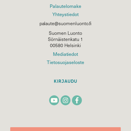
Palautelomake
Yhteystiedot
palaute@suomenluonto.fi
Suomen Luonto
Sörnäistenkatu 1
00580 Helsinki
Mediatiedot
Tietosuojaseloste
KIRJAUDU