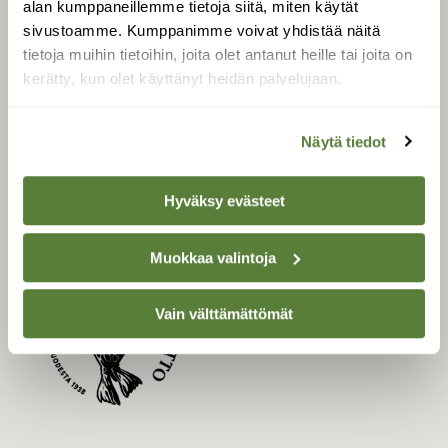
alan kumppaneillemme tietoja siitä, miten käytät
Uusin lehti
sivustoamme. Kumppanimme voivat yhdistää näitä
tietoja muihin tietoihin, joita olet antanut heille tai joita on
Tilaa Suomen Luonto
kerätty, kun olet käyttänyt heidän palvelujaan.
Tilaa digilukuoikeus
Äänestä parasta juttua
Näytä tiedot
Tilaa uutiskirje
Hyväksy evästeet
SUOMEN LUONNON­
SUOJELU­LIITTO
Muokkaa valintoja
Suomen Luonto -lehden
Suomen
Vain välttämättömät
kustantaja on
luonnonsuojelu­liitto
.