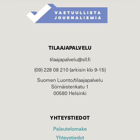
TILAAJAPALVELU
tilaajapalvelu@sll.fi
(09) 228 08 210 (arkisin klo 9-15)
Suomen Luonto/tilaajapalvelu
Sörnäistenkatu 1
00580 Helsinki
YHTEYSTIEDOT
Palautelomake
Yhteystiedot