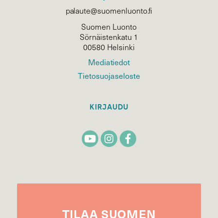
palaute@suomenluonto.fi
Suomen Luonto
Sörnäistenkatu 1
00580 Helsinki
Mediatiedot
Tietosuojaseloste
KIRJAUDU
TILAA
SUOMEN