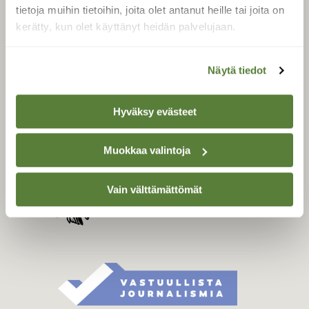
Tilaa digilukuoikeus
tietoja muihin tietoihin, joita olet antanut heille tai joita on
Äänestä parasta juttua
kerätty, kun olet käyttänyt heidän palvelujaan.
Tilaa uutiskirje
Näytä tiedot
SUOMEN LUONNON­
Hyväksy evästeet
SUOJELU­LIITTO
Suomen Luonto -lehden
Muokkaa valintoja
Suomen
kustantaja on
luonnonsuojelu­liitto
.
Vain välttämättömät