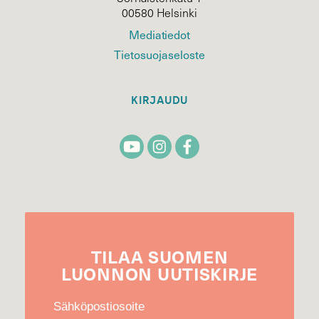
00580 Helsinki
Mediatiedot
Tietosuojaseloste
KIRJAUDU
TILAA
SUOMEN
LUONNON
UUTIS­KIRJE
Sähköpostiosoite