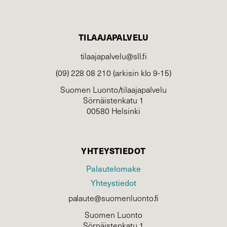
TILAAJAPALVELU
tilaajapalvelu@sll.fi
(09) 228 08 210 (arkisin klo 9-15)
Suomen Luonto/tilaajapalvelu
Sörnäistenkatu 1
00580 Helsinki
YHTEYSTIEDOT
Palautelomake
Yhteystiedot
palaute@suomenluonto.fi
Suomen Luonto
Sörnäistenkatu 1