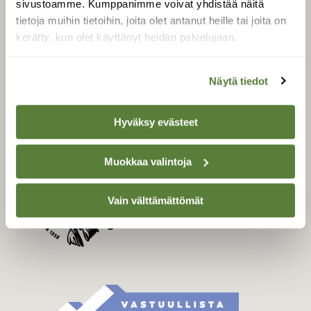
sivustoamme. Kumppanimme voivat yhdistää näitä
Tilaa Suomen Luonto
tietoja muihin tietoihin, joita olet antanut heille tai joita on
Tilaa digilukuoikeus
kerätty, kun olet käyttänyt heidän palvelujaan.
Äänestä parasta juttua
Tilaa uutiskirje
Näytä tiedot
Hyväksy evästeet
SUOMEN LUONNON­
SUOJELU­LIITTO
Muokkaa valintoja
Suomen Luonto -lehden
kustantaja on
Suomen
luonnonsuojelu­liitto
.
Vain välttämättömät