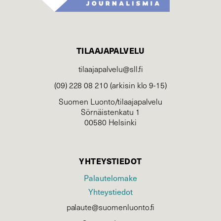
TILAAJAPALVELU
tilaajapalvelu@sll.fi
(09) 228 08 210 (arkisin klo 9-15)
Suomen Luonto/tilaajapalvelu
Sörnäistenkatu 1
00580 Helsinki
YHTEYSTIEDOT
Palautelomake
Yhteystiedot
palaute@suomenluonto.fi