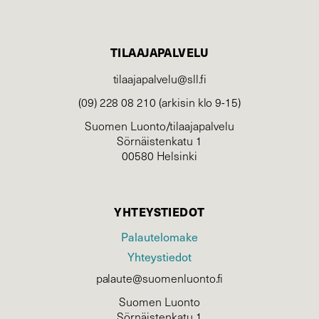
TILAAJAPALVELU
tilaajapalvelu@sll.fi
(09) 228 08 210 (arkisin klo 9-15)
Suomen Luonto/tilaajapalvelu
Sörnäistenkatu 1
00580 Helsinki
YHTEYSTIEDOT
Palautelomake
Yhteystiedot
palaute@suomenluonto.fi
Suomen Luonto
Sörnäistenkatu 1