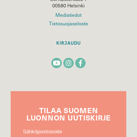
00580 Helsinki
Mediatiedot
Tietosuojaseloste
KIRJAUDU
TILAA
SUOMEN
LUONNON
UUTIS­KIRJE
Sähköpostiosoite