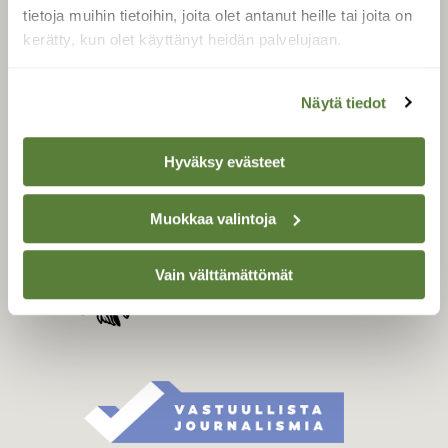
Tilaa digilukuoikeus
tietoja muihin tietoihin, joita olet antanut heille tai joita on
Äänestä parasta juttua
kerätty, kun olet käyttänyt heidän palvelujaan.
Tilaa uutiskirje
Näytä tiedot
SUOMEN LUONNON­
Hyväksy evästeet
SUOJELU­LIITTO
Suomen Luonto -lehden
Muokkaa valintoja
Suomen
kustantaja on
luonnonsuojelu­liitto
.
Vain välttämättömät