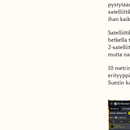
pystytää
satellii
ihan kaik
Satelliit
hetkellä
2-satelli
mutta näm
10 metrin
erityyppi
Suezin k