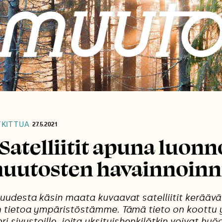
KITTUA
27.5.2021
Satelliitit apuna luon
uutosten havainnoinn
uudesta käsin maata kuvaavat satelliitit keräävä
tietoa ympäristöstämme. Tämä tieto on koottu y
eri sivustoille, joita yksityishenkilötkin voivat hy