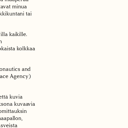
stavat minua
kkikuntani tai
la kaikille.
n
jokaista kolkkaa
ronautics and
pace Agency)
että kuvia
aksona kuvaavia
tomittauksin
maapallon,
asveista