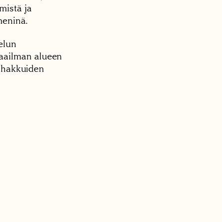
mistä ja
meninä.
elun
maailman alueen
n hakkuiden