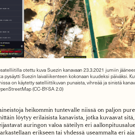
satelliitilla otettu kuva Suezin kanavaan 23.3.2021 jumiin jäänee
oka pysäytti Suezin laivaliikenteen kokonaan kuudeksi päiväksi. K
nissa on käytetty satelliittikuvan punaista, vihreää ja sinistä kana
OpenStreetMap (CC-BY-SA 2.0)
tiaineistoja heikommin tuntevalle niissä on paljon pure
ittäin löytyy erilaisista kanavista, jotka kuvaavat sitä,
ijastavat auringon valoa säteilyn eri aallonpituusalue
tarkastellaan erikseen tai yhdessä useammalta eri aja