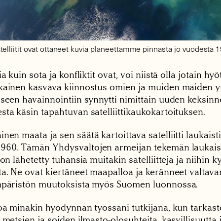
telliitit ovat ottaneet kuvia planeettamme pinnasta jo vuodesta 
ia kuin sota ja konfliktit ovat, voi niistä olla jotain h
kainen kasvava kiinnostus omien ja muiden maiden 
iseen havainnointiin synnytti nimittäin uuden keksinn
sta käsin tapahtuvan satelliittikaukokartoituksen.
en maata ja sen säätä kartoittava satelliitti laukaist
960. Tämän Yhdysvaltojen armeijan tekemän laukais
 on lähetetty tuhansia muitakin satelliitteja ja niihin k
ta. Ne ovat kiertäneet maapalloa ja keränneet valtav
mpäristön muutoksista myös Suomen luonnossa.
toa minäkin hyödynnän työssäni tutkijana, kun tarkas
 metsien ja soiden ilmasto-olosuhteita, kasvillisuutt