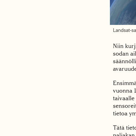
Landsat-sa
Niin kurj
sodan ai
säännöll
avaruude
Ensimmäin
vuonna 1
taivaalle
sensorei
tietoa y
Tätä tie
paljakan,