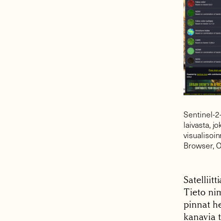
Sentinel-2-
laivasta, j
visualisoin
Browser, 
Satelliit
Tieto nim
pinnat he
kanavia 