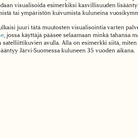
idaan visualisoida esimerkiksi kasvillisuuden lisäänty
istä tai ympäristön kuivumista kuluneina vuosikym
lkaisi juuri tätä muutosten visualisointia varten palv
se
, jossa käyttäjä pääsee selaamaan minkä tahansa 
satelliittikuvien avulla. Alla on esimerkki siitä, mite
sääntyy Järvi-Suomessa kuluneen 35 vuoden aikana.