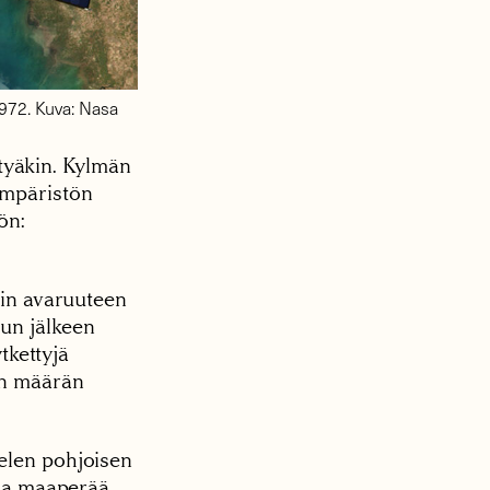
1972. Kuva: Nasa
yötyäkin. Kylmän
ympäristön
ön:
iin avaruuteen
un jälkeen
ytkettyjä
an määrän
telen pohjoisen
a ja maaperää