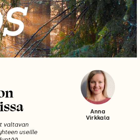
non
issa
Anna
Virkkala
t valtavan
hteen useille
ödyntää