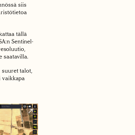
nnössä siis
ristötietoa
kattaa tällä
SA:n Sentinel-
resoluutio,
 saatavilla.
 suuret talot,
i vaikkapa
