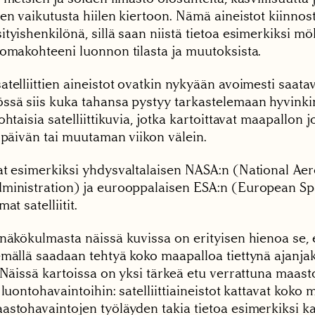
den vaikutusta hiilen kiertoon. Nämä aineistot kiinno
tyishenkilönä, sillä saan niistä tietoa esimerkiksi mö
lomakohteeni luonnon tilasta ja muutoksista.
telliittien aineistot ovatkin nykyään avoimesti saatavil
ssä siis kuka tahansa pystyy tarkastelemaan hyvinki
ohtaisia satelliittikuvia, jotka kartoittavat maapallon 
 päivän tai muutaman viikon välein.
at esimerkiksi yhdysvaltalaisen NASA:n (National Ae
ministration) ja eurooppalaisen ESA:n (European S
at satelliitit.
 näkökulmasta näissä kuvissa on erityisen hienoa se, 
emällä saadaan tehtyä koko maapalloa tiettynä ajanj
. Näissä kartoissa on yksi tärkeä etu verrattuna maas
 luontohavaintoihin: satelliittiaineistot kattavat koko 
astohavaintojen työläyden takia tietoa esimerkiksi k