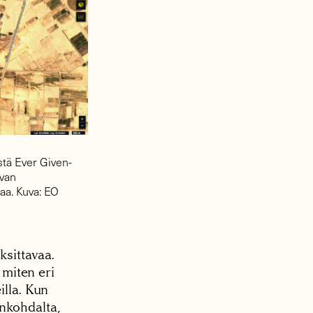
stä Ever Given-
uvan
vaa. Kuva: EO
ksittavaa.
 miten eri
illa. Kun
nkohdalta,