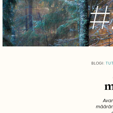
BLOGI:
TUT
m
Avar
määrän 