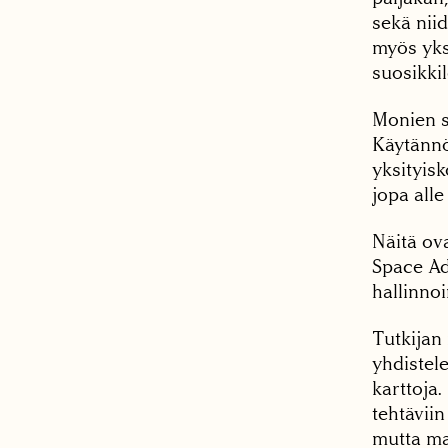
sekä nii
myös yksi
suosikki
Monien sa
Käytännö
yksityisk
jopa alle
Näitä ov
Space Ad
hallinnoim
Tutkijan
yhdistel
karttoja
tehtäviin
mutta ma