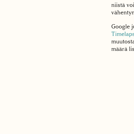
niistä vo
vähentym
Google ju
Timelap
muutosta 
määrä li