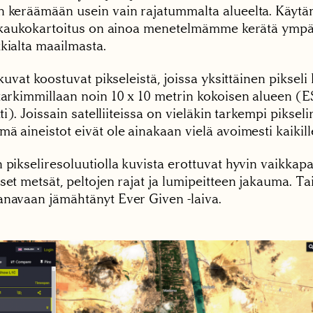
n keräämään usein vain rajatummalta alueelta. Käytä
ttikaukokartoitus on ainoa menetelmämme kerätä ympä
kialta maailmasta.
tikuvat koostuvat pikseleistä, joissa yksittäinen pikseli 
 tarkimmillaan noin 10 x 10 metrin kokoisen alueen (E
itti). Joissain satelliiteissa on vieläkin tarkempi pikseli
ä aineistot eivät ole ainakaan vielä avoimesti kaikille
 pikseliresoluutiolla kuvista erottuvat hyvin vaikkapa
set metsät, peltojen rajat ja lumipeitteen jakauma. Ta
anavaan jämähtänyt Ever Given -laiva.