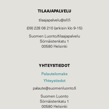
TILAAJAPALVELU
tilaajapalvelu@sll.fi
(09) 228 08 210 (arkisin klo 9-15)
Suomen Luonto/tilaajapalvelu
Sörnäistenkatu 1
00580 Helsinki
YHTEYSTIEDOT
Palautelomake
Yhteystiedot
palaute@suomenluonto.fi
Suomen Luonto
Sörnäistenkatu 1
00580 Helsinki