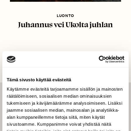
LUONTO
Juhannus vei Ukolta juhlan
Tämä sivusto käyttää evästeitä
Käytämme evästeitä tarjoamamme sisällön ja mainosten
räätälöimiseen, sosiaalisen median ominaisuuksien
LEHTI
tukemiseen ja kävijämäärämme analysoimiseen. Lisäksi
Uusin lehti
jaamme sosiaalisen median, mainosalan ja analytiikka-
Tilaa Suomen Luonto
alan kumppaneillemme tietoja siitä, miten käytät
sivustoamme. Kumppanimme voivat yhdistää näitä
Tilaa digilukuoikeus