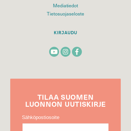
Mediatiedot
Tietosuojaseloste
KIRJAUDU
TILAA
SUOMEN
LUONNON
UUTIS­KIRJE
Sähköpostiosoite