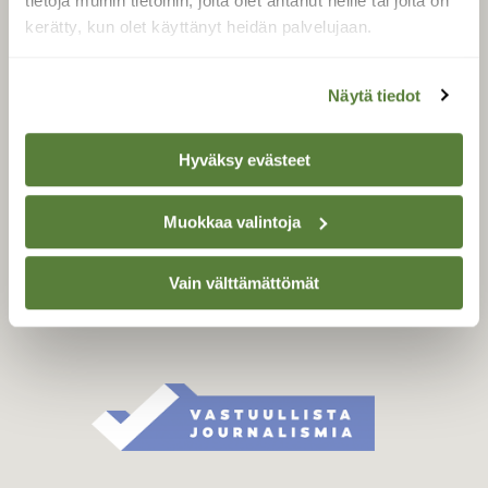
tietoja muihin tietoihin, joita olet antanut heille tai joita on
Äänestä parasta juttua
kerätty, kun olet käyttänyt heidän palvelujaan.
Tilaa uutiskirje
Näytä tiedot
SUOMEN LUONNON­
Hyväksy evästeet
SUOJELU­LIITTO
Suomen Luonto -lehden
Muokkaa valintoja
kustantaja on
Suomen
luonnonsuojelu­liitto
.
Vain välttämättömät