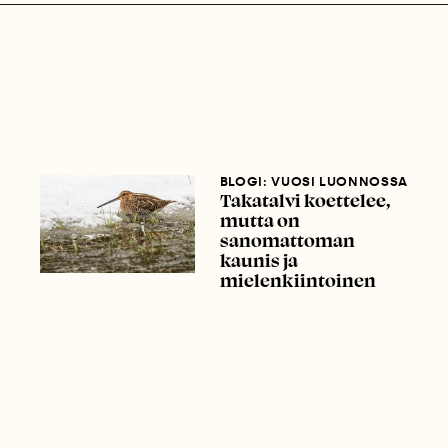
BLOGI: VUOSI LUONNOSSA
Takatalvi koettelee,
mutta on
sanomattoman
kaunis ja
mielenkiintoinen