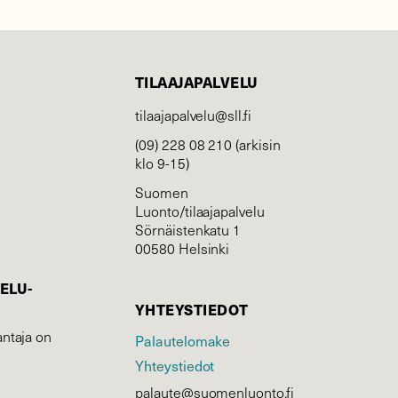
TILAAJAPALVELU
tilaajapalvelu@sll.fi
(09) 228 08 210 (arkisin
klo 9-15)
Suomen
Luonto/tilaajapalvelu
Sörnäistenkatu 1
00580 Helsinki
ELU­
YHTEYSTIEDOT
ntaja on
Palautelomake
Yhteystiedot
palaute@suomenluonto.fi