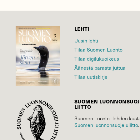
LEHTI
Uusin lehti
Tilaa Suomen Luonto
Tilaa digilukuoikeus
Äänestä parasta juttua
Tilaa uutiskirje
SUOMEN LUONNON­SUOJ
LIITTO
Suomen Luonto -lehden kusta
Suomen luonnonsuojelu­liitto
.