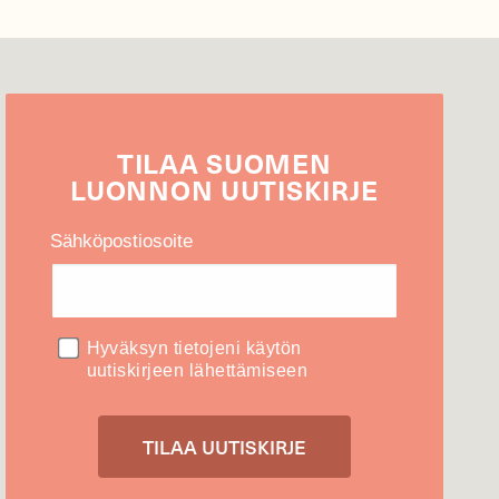
TILAA
SUOMEN
LUONNON
UUTIS­KIRJE
Sähköpostiosoite
Hyväksyn tietojeni käytön
uutiskirjeen lähettämiseen