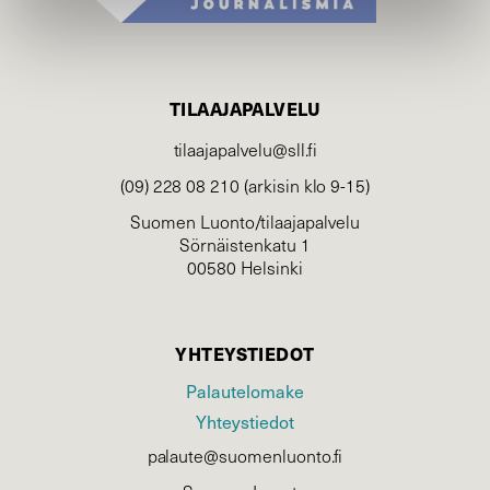
TILAAJAPALVELU
tilaajapalvelu@sll.fi
(09) 228 08 210 (arkisin klo 9-15)
Suomen Luonto/tilaajapalvelu
Sörnäistenkatu 1
00580 Helsinki
YHTEYSTIEDOT
Palautelomake
Yhteystiedot
palaute@suomenluonto.fi