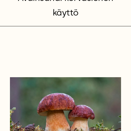
käyttö