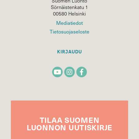
Suomen Luonto
Sörnäistenkatu 1
00580 Helsinki
Mediatiedot
Tietosuojaseloste
KIRJAUDU
TILAA
SUOMEN
LUONNON
UUTIS­KIRJE