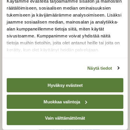
Käytämme evästeitä tarjoamamme sisällön ja mainosten
Tilaa Suomen Luonto
räätälöimiseen, sosiaalisen median ominaisuuksien
Tilaa digilukuoikeus
tukemiseen ja kävijämäärämme analysoimiseen. Lisäksi
Äänestä parasta juttua
jaamme sosiaalisen median, mainosalan ja analytiikka-
Tilaa uutiskirje
alan kumppaneillemme tietoja siitä, miten käytät
sivustoamme. Kumppanimme voivat yhdistää näitä
tietoja muihin tietoihin, joita olet antanut heille tai joita on
kerätty, kun olet käyttänyt heidän palvelujaan.
SUOMEN LUONNON­
SUOJELU­LIITTO
Näytä tiedot
Suomen Luonto -lehden
kustantaja on
Suomen
luonnonsuojelu­liitto
.
Hyväksy evästeet
Muokkaa valintoja
Vain välttämättömät