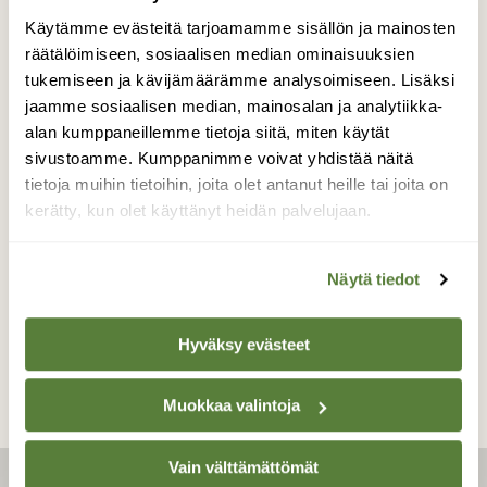
Käytämme evästeitä tarjoamamme sisällön ja mainosten
räätälöimiseen, sosiaalisen median ominaisuuksien
tukemiseen ja kävijämäärämme analysoimiseen. Lisäksi
|
Tilaajille
ILMIÖT
jaamme sosiaalisen median, mainosalan ja analytiikka-
Varoittelijat ja matkijat –
alan kumppaneillemme tietoja siitä, miten käytät
sivustoamme. Kumppanimme voivat yhdistää näitä
miksi kukkakärpänen matkii
tietoja muihin tietoihin, joita olet antanut heille tai joita on
ampiaista ja kangaskäärme
kerätty, kun olet käyttänyt heidän palvelujaan.
kyytä?
Näytä tiedot
Hyväksy evästeet
Muokkaa valintoja
Vain välttämättömät