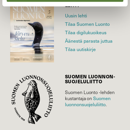
LEHTI
Uusin lehti
Tilaa Suomen Luonto
Tilaa digilukuoikeus
Äänestä parasta juttua
Tilaa uutiskirje
SUOMEN LUONNON­
SUOJELU­LIITTO
Suomen Luonto -lehden
Suomen
kustantaja on
luonnonsuojelu­liitto
.