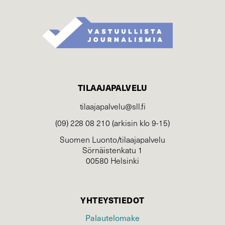
TILAAJAPALVELU
tilaajapalvelu@sll.fi
(09) 228 08 210 (arkisin klo 9-15)
Suomen Luonto/tilaajapalvelu
Sörnäistenkatu 1
00580 Helsinki
YHTEYSTIEDOT
Palautelomake