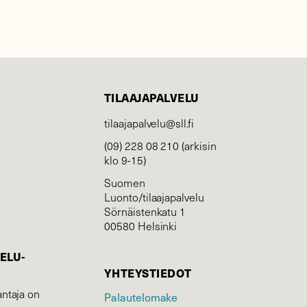
TILAAJAPALVELU
tilaajapalvelu@sll.fi
(09) 228 08 210 (arkisin
klo 9-15)
Suomen
Luonto/tilaajapalvelu
Sörnäistenkatu 1
00580 Helsinki
ELU­
YHTEYSTIEDOT
ntaja on
Palautelomake