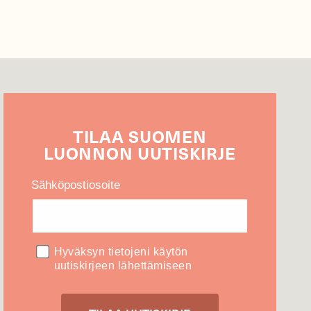
TILAA
SUOMEN
LUONNON
UUTIS­KIRJE
Sähköpostiosoite
Hyväksyn tietojeni käytön
uutiskirjeen lähettämiseen