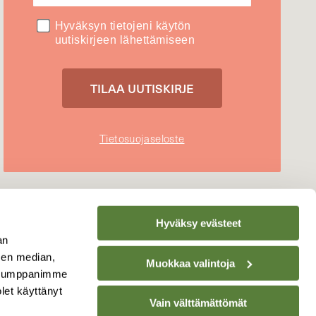
Hyväksyn tietojeni käytön
uutiskirjeen lähettämiseen
Tietosuojaseloste
Hyväksy evästeet
an
sen median,
Muokkaa valintoja
. Kumppanimme
olet käyttänyt
Vain välttämättömät