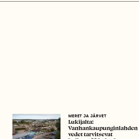
MERET JA JÄRVET
Lukijalta:
Vanhankaupunginlahden
vedet tarvitsevat