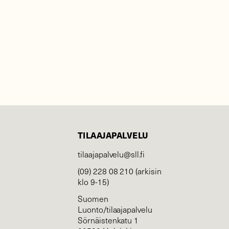
TILAAJAPALVELU
tilaajapalvelu@sll.fi
(09) 228 08 210 (arkisin
klo 9-15)
Suomen
Luonto/tilaajapalvelu
Sörnäistenkatu 1