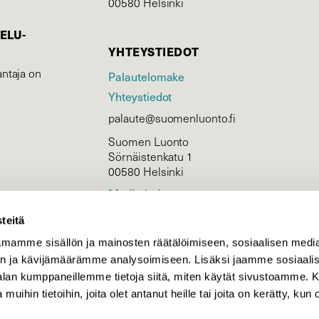
00580 Helsinki
ELU­
YHTEYSTIEDOT
ntaja on
Palautelomake
Yhteystiedot
palaute@suomenluonto.fi
Suomen Luonto
Sörnäistenkatu 1
00580 Helsinki
Mediatiedot
Tietosuojaseloste
teitä
mamme sisällön ja mainosten räätälöimiseen, sosiaalisen medi
n ja kävijämäärämme analysoimiseen. Lisäksi jaamme sosiaali
KIRJAUDU
-alan kumppaneillemme tietoja siitä, miten käytät sivustoamme
 muihin tietoihin, joita olet antanut heille tai joita on kerätty, kun 