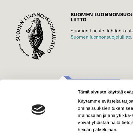
SUOMEN LUONNON­SUOJ
LIITTO
Suomen Luonto -lehden kusta
Suomen luonnonsuojelu­liitto
.
Tämä sivusto käyttää eväs
Käytämme evästeitä tarjoa
ominaisuuksien tukemisee
mainosalan ja analytiikka
voivat yhdistää näitä tietoja
heidän palvelujaan.