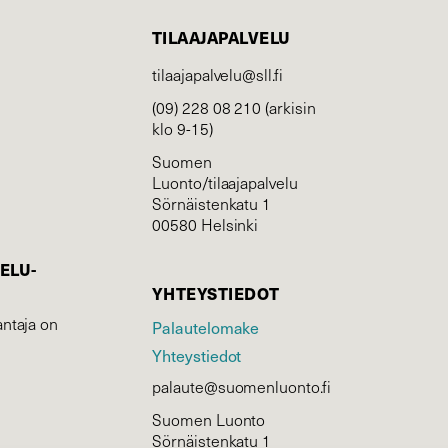
TILAAJAPALVELU
tilaajapalvelu@sll.fi
(09) 228 08 210 (arkisin
klo 9-15)
Suomen
Luonto/tilaajapalvelu
Sörnäistenkatu 1
00580 Helsinki
ELU­
YHTEYSTIEDOT
ntaja on
Palautelomake
Yhteystiedot
palaute@suomenluonto.fi
Suomen Luonto
Sörnäistenkatu 1