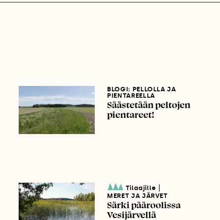
BLOGI: PELLOLLA JA
PIENTAREELLA
Säästetään peltojen
pientareet!
|
Tilaajille
MERET JA JÄRVET
Särki pääroolissa
Vesijärvellä