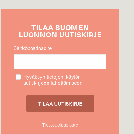
TILAA
SUOMEN
LUONNON
UUTIS­KIRJE
Sähköpostiosoite
Hyväksyn tietojeni käytön
uutiskirjeen lähettämiseen
Tietosuojaseloste