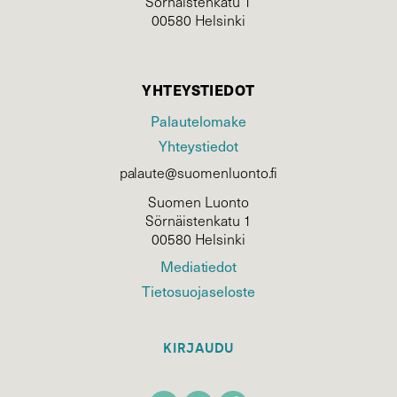
Sörnäistenkatu 1
00580 Helsinki
YHTEYSTIEDOT
Palautelomake
Yhteystiedot
palaute@suomenluonto.fi
Suomen Luonto
Sörnäistenkatu 1
00580 Helsinki
Mediatiedot
Tietosuojaseloste
KIRJAUDU