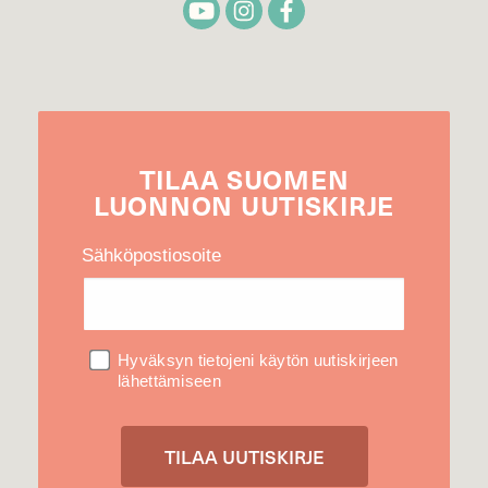
TILAA
SUOMEN
LUONNON
UUTIS­KIRJE
Sähköpostiosoite
Hyväksyn tietojeni käytön uutiskirjeen
lähettämiseen