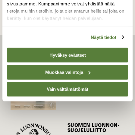
sivustoamme. Kumppanimme voivat yhdistää näitä
tietoja muihin tietoihin, joita olet antanut heille tai joita on
kerätty, kun olet käyttänyt heidän palvelujaan.
Näytä tiedot
LEHTI
Hyväksy evästeet
Uusin lehti
Tilaa Suomen Luonto
Muokkaa valintoja
Tilaa digilukuoikeus
Äänestä parasta juttua
Vain välttämättömät
Tilaa uutiskirje
SUOMEN LUONNON­
SUOJELU­LIITTO