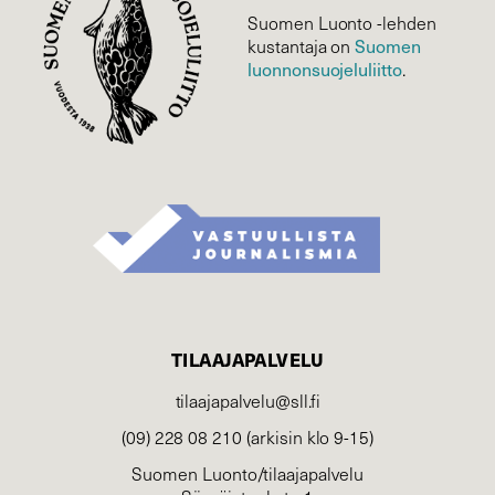
Suomen Luonto -lehden
Suomen
kustantaja on
luonnonsuojelu­liitto
.
TILAAJAPALVELU
tilaajapalvelu@sll.fi
(09) 228 08 210 (arkisin klo 9-15)
Suomen Luonto/tilaajapalvelu