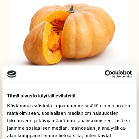
RUOKA
Kurpitsa on maittava ja
Tämä sivusto käyttää evästeitä
vitamiinipitoinen herkku -
Käytämme evästeitä tarjoamamme sisällön ja mainosten
poimi kurpitsakeiton resepti!
räätälöimiseen, sosiaalisen median ominaisuuksien
tukemiseen ja kävijämäärämme analysoimiseen. Lisäksi
jaamme sosiaalisen median, mainosalan ja analytiikka-
alan kumppaneillemme tietoja siitä, miten käytät