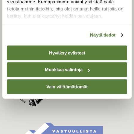
sivustoamme. Kumppanimme voivat yhdistää näitä
Tilaa Suomen Luonto
tietoja muihin tietoihin, joita olet antanut heille tai joita on
Tilaa digilukuoikeus
kerätty, kun olet käyttänyt heidän palvelujaan.
Äänestä parasta juttua
Tilaa uutiskirje
Näytä tiedot
Hyväksy evästeet
SUOMEN LUONNON­
SUOJELU­LIITTO
Muokkaa valintoja
Suomen Luonto -lehden
Suomen
kustantaja on
luonnonsuojelu­liitto
.
Vain välttämättömät