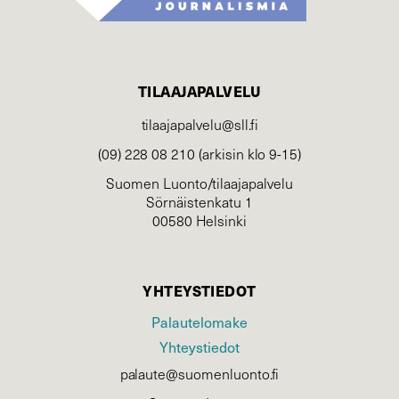
TILAAJAPALVELU
tilaajapalvelu@sll.fi
(09) 228 08 210 (arkisin klo 9-15)
Suomen Luonto/tilaajapalvelu
Sörnäistenkatu 1
00580 Helsinki
YHTEYSTIEDOT
Palautelomake
Yhteystiedot
palaute@suomenluonto.fi