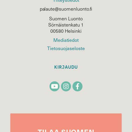
palaute@suomenluonto.fi
Suomen Luonto
Sörnäistenkatu 1
00580 Helsinki
Mediatiedot
Tietosuojaseloste
KIRJAUDU
TILAA
SUOMEN