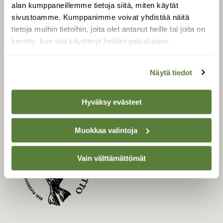
LEHTI
alan kumppaneillemme tietoja siitä, miten käytät
sivustoamme. Kumppanimme voivat yhdistää näitä
Uusin lehti
tietoja muihin tietoihin, joita olet antanut heille tai joita on
Tilaa Suomen Luonto
kerätty, kun olet käyttänyt heidän palvelujaan.
Tilaa digilukuoikeus
Äänestä parasta juttua
Näytä tiedot
Tilaa uutiskirje
Hyväksy evästeet
SUOMEN LUONNON­
Muokkaa valintoja
SUOJELU­LIITTO
Suomen Luonto -lehden
Vain välttämättömät
Suomen
kustantaja on
luonnonsuojelu­liitto
.