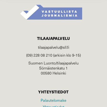
TILAAJAPALVELU
tilaajapalvelu@sll.fi
(09) 228 08 210 (arkisin klo 9-15)
Suomen Luonto/tilaajapalvelu
Sörnäistenkatu 1
00580 Helsinki
YHTEYSTIEDOT
Palautelomake
Yhteystiedot