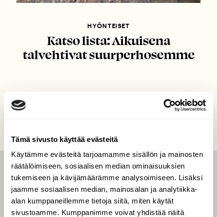
HYÖNTEISET
Katso lista: Aikuisena
talvehtivat suurperhosemme
Tämä sivusto käyttää evästeitä
Käytämme evästeitä tarjoamamme sisällön ja mainosten
räätälöimiseen, sosiaalisen median ominaisuuksien
LEHTI
tukemiseen ja kävijämäärämme analysoimiseen. Lisäksi
jaamme sosiaalisen median, mainosalan ja analytiikka-
Uusin lehti
alan kumppaneillemme tietoja siitä, miten käytät
Tilaa Suomen Luonto
sivustoamme. Kumppanimme voivat yhdistää näitä