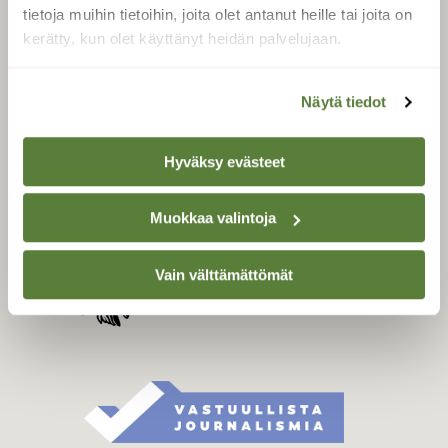
Tilaa digilukuoikeus
tietoja muihin tietoihin, joita olet antanut heille tai joita on
Äänestä parasta juttua
kerätty, kun olet käyttänyt heidän palvelujaan.
Tilaa uutiskirje
Näytä tiedot
SUOMEN LUONNON­
Hyväksy evästeet
SUOJELU­LIITTO
Suomen Luonto -lehden
Muokkaa valintoja
kustantaja on
Suomen
luonnonsuojelu­liitto
.
Vain välttämättömät