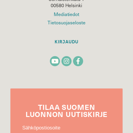
00580 Helsinki
Mediatiedot
Tietosuojaseloste
KIRJAUDU
TILAA
SUOMEN
LUONNON
UUTIS­KIRJE
Sähköpostiosoite