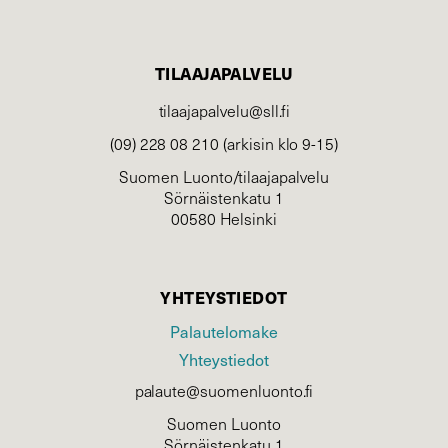
TILAAJAPALVELU
tilaajapalvelu@sll.fi
(09) 228 08 210 (arkisin klo 9-15)
Suomen Luonto/tilaajapalvelu
Sörnäistenkatu 1
00580 Helsinki
YHTEYSTIEDOT
Palautelomake
Yhteystiedot
palaute@suomenluonto.fi
Suomen Luonto
Sörnäistenkatu 1