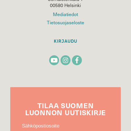
00580 Helsinki
Mediatiedot
Tietosuojaseloste
KIRJAUDU
TILAA
SUOMEN
LUONNON
UUTIS­KIRJE
Sähköpostiosoite