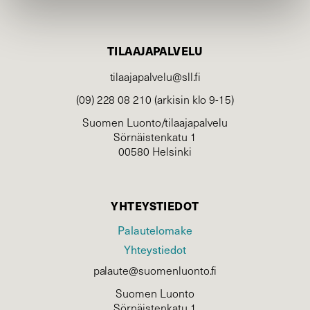
TILAAJAPALVELU
tilaajapalvelu@sll.fi
(09) 228 08 210 (arkisin klo 9-15)
Suomen Luonto/tilaajapalvelu
Sörnäistenkatu 1
00580 Helsinki
YHTEYSTIEDOT
Palautelomake
Yhteystiedot
palaute@suomenluonto.fi
Suomen Luonto
Sörnäistenkatu 1