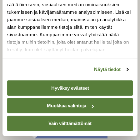
Tilaa digilukuoikeus
räätälöimiseen, sosiaalisen median ominaisuuksien
Äänestä parasta juttua
tukemiseen ja kävijämäärämme analysoimiseen. Lisäksi
jaamme sosiaalisen median, mainosalan ja analytiikka-
Tilaa uutiskirje
alan kumppaneillemme tietoja siitä, miten käytät
sivustoamme. Kumppanimme voivat yhdistää näitä
tietoja muihin tietoihin, joita olet antanut heille tai joita on
kerätty, kun olet käyttänyt heidän palvelujaan.
SUOMEN LUONNON­
SUOJELU­LIITTO
Suomen Luonto -lehden
Näytä tiedot
Suomen
kustantaja on
luonnonsuojelu­liitto
.
Hyväksy evästeet
Muokkaa valintoja
Vain välttämättömät