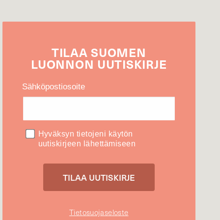
TILAA
SUOMEN
LUONNON
UUTIS­KIRJE
Sähköpostiosoite
Hyväksyn tietojeni käytön
uutiskirjeen lähettämiseen
Tietosuojaseloste