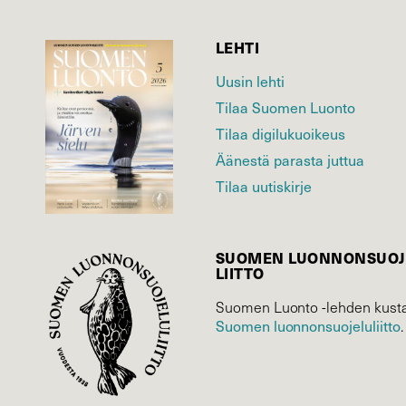
LEHTI
Uusin lehti
Tilaa Suomen Luonto
Tilaa digilukuoikeus
Äänestä parasta juttua
Tilaa uutiskirje
SUOMEN LUONNON­SUOJ
LIITTO
Suomen Luonto -lehden kusta
Suomen luonnonsuojelu­liitto
.