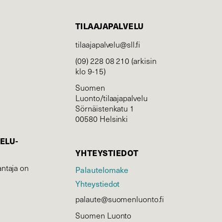
TILAAJAPALVELU
tilaajapalvelu@sll.fi
(09) 228 08 210 (arkisin
klo 9-15)
Suomen
Luonto/tilaajapalvelu
Sörnäistenkatu 1
00580 Helsinki
ELU­
YHTEYSTIEDOT
ntaja on
Palautelomake
Yhteystiedot
palaute@suomenluonto.fi
Suomen Luonto