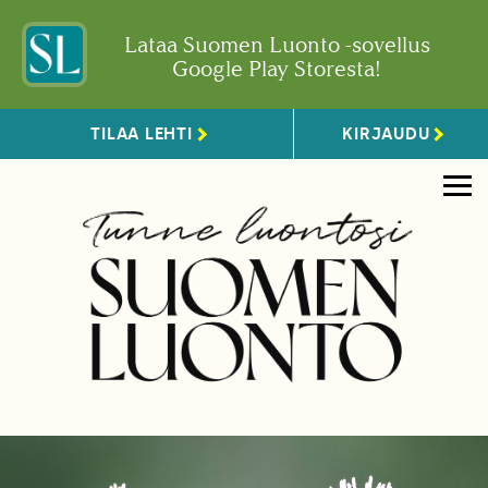
Lataa Suomen Luonto -sovellus
Google Play Storesta!
TILAA LEHTI
KIRJAUDU