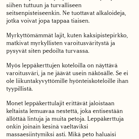
siihen tuttuun ja turvalliseen
seitsenpisteiseenkin. Ne tuottavat alkaloideja,
jotka voivat jopa tappaa tiaisen.
Myrkyttömämmät lajit, kuten kaksipistepirkko,
matkivat myrkyllisten varoitusväritystä ja
pysyvät siten pedoilta turvassa.
Myös leppäkerttujen koteloilla on näyttävä
varoitusväri, ja ne jäävät usein näkösälle. Se ei
ole liikuntakyvyttömille hyönteiskoteloille ihan
tyypillistä.
Monet leppäkerttulajit erittävät jaloistaan
keltaista lemuavaa nestettä, joka entisestään
ällöttää lintuja ja muita petoja. Leppäkerttuja
onkin joinain kesinä vaeltaviksi
massaesiintymiksi asti. Mikä peto haluaisi