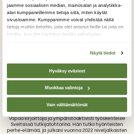
vapauttaa asfalttikuortensa alta pirkkojen
jaamme sosiaalisen median, mainosalan ja analytiikka-
talvipiiloiksi!
alan kumppaneillemme tietoja siitä, miten käytät
sivustoamme. Kumppanimme voivat yhdistää näitä
tietoja muihin tietoihin, joita olet antanut heille tai joita on
kerätty, kun olet käyttänyt heidän palvelujaan.
Kirjoitus on osa juttusarjaa Arkiluonnon aarteita.
Näytä tiedot
Hyväksy evästeet
Muokkaa valintoja
Teksti
Vain välttämättömät
Sanja Hakala
Vapaa kirjoittaja ja ympäristöaktivisti työskentelee
Sveitsissä tutkijatohtorina. Hän tutkii hyönteisten
perhe-elämää, ja julkaisi vuonna 2022 niveljalkaisten