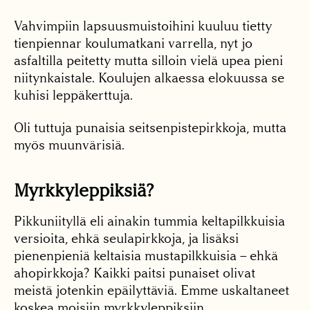
Vahvimpiin lapsuusmuistoihini kuuluu tietty
tienpiennar koulumatkani varrella, nyt jo
asfaltilla peitetty mutta silloin vielä upea pieni
niitynkaistale. Koulujen alkaessa elokuussa se
kuhisi leppäkerttuja.
Oli tuttuja punaisia seitsenpistepirkkoja, mutta
myös muunvärisiä.
Myrkkyleppiksiä?
Pikkuniityllä eli ainakin tummia keltapilkkuisia
versioita, ehkä seulapirkkoja, ja lisäksi
pienenpieniä keltaisia mustapilkkuisia – ehkä
ahopirkkoja? Kaikki paitsi punaiset olivat
meistä jotenkin epäilyttäviä. Emme uskaltaneet
koskea moisiin myrkkyleppiksiin.