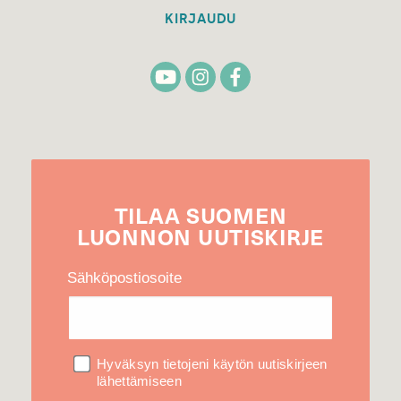
KIRJAUDU
TILAA
SUOMEN
LUONNON
UUTIS­KIRJE
Sähköpostiosoite
Hyväksyn tietojeni käytön uutiskirjeen
lähettämiseen