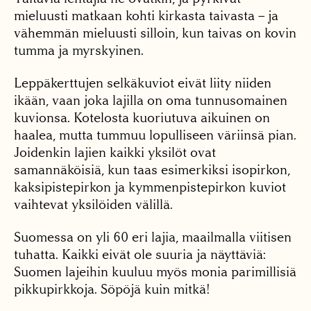
mieluusti matkaan kohti kirkasta taivasta – ja
vähemmän mieluusti silloin, kun taivas on kovin
tumma ja myrskyinen.
Leppäkerttujen selkäkuviot eivät liity niiden
ikään, vaan joka lajilla on oma tunnusomainen
kuvionsa. Kotelosta kuoriutuva aikuinen on
haalea, mutta tummuu lopulliseen väriinsä pian.
Joidenkin lajien kaikki yksilöt ovat
samannäköisiä, kun taas esimerkiksi isopirkon,
kaksipistepirkon ja kymmenpistepirkon kuviot
vaihtevat yksilöiden välillä.
Suomessa on yli 60 eri lajia, maailmalla viitisen
tuhatta. Kaikki eivät ole suuria ja näyttäviä:
Suomen lajeihin kuuluu myös monia parimillisiä
pikkupirkkoja. Söpöjä kuin mitkä!