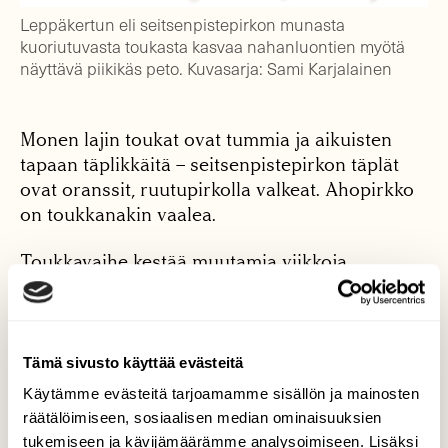
Leppäkertun eli seitsenpistepirkon munasta
kuoriutuvasta toukasta kasvaa nahanluontien myötä
näyttävä piikikäs peto. Kuvasarja: Sami Karjalainen
Monen lajin toukat ovat tummia ja aikuisten
tapaan täplikkäitä – seitsenpistepirkon täplät
ovat oranssit, ruutupirkolla valkeat. Ahopirkko
on toukkanakin vaalea.
Toukkavaihe kestää muutamia viikkoja,
kotelossa köllöttely viikon, ja aikuiset kömpivät
esiin heinä-elokuussa. Syksyn
massaesiintymien nuoret aikuiset kaivautuvat
maanpinnan karikkeeseen talvehtimaan, ja
Tämä sivusto käyttää evästeitä
lisääntyvät vasta seuraavana kesänä.
Käytämme evästeitä tarjoamamme sisällön ja mainosten
räätälöimiseen, sosiaalisen median ominaisuuksien
Kaupunkien leppäkerttuniityt saisi taas
tukemiseen ja kävijämäärämme analysoimiseen. Lisäksi