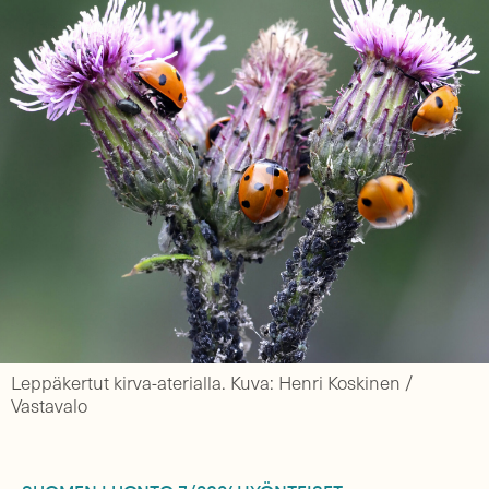
Leppäkertut kirva-aterialla. Kuva: Henri Koskinen /
Vastavalo