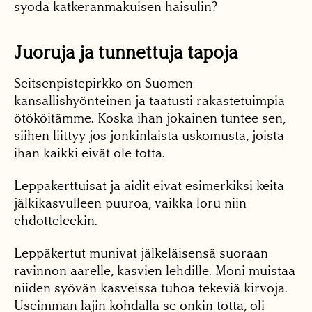
syödä katkeranmakuisen haisulin?
Juoruja ja tunnettuja tapoja
Seitsenpistepirkko on Suomen
kansallishyönteinen ja taatusti rakastetuimpia
ötököitämme. Koska ihan jokainen tuntee sen,
siihen liittyy jos jonkinlaista uskomusta, joista
ihan kaikki eivät ole totta.
Leppäkerttuisät ja äidit eivät esimerkiksi keitä
jälkikasvulleen puuroa, vaikka loru niin
ehdotteleekin.
Leppäkertut munivat jälkeläisensä suoraan
ravinnon äärelle, kasvien lehdille. Moni muistaa
niiden syövän kasveissa tuhoa tekeviä kirvoja.
Useimman lajin kohdalla se onkin totta, oli