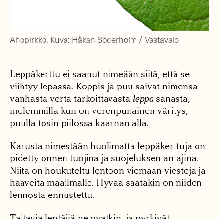
Ahopirkko. Kuva: Håkan Söderholm / Vastavalo
Leppäkerttu ei saanut nimeään siitä, että se
viihtyy lepässä. Koppis ja puu saivat nimensä
vanhasta verta tarkoittavasta
leppä
-sanasta,
molemmilla kun on verenpunainen väritys,
puulla tosin piilossa kaarnan alla.
Karusta nimestään huolimatta leppäkerttuja on
pidetty onnen tuojina ja suojeluksen antajina.
Niitä on houkuteltu lentoon viemään viestejä ja
haaveita maailmalle. Hyvää säätäkin on niiden
lennosta ennustettu.
Taitavia lentäjiä ne ovatkin, ja pyrkivät