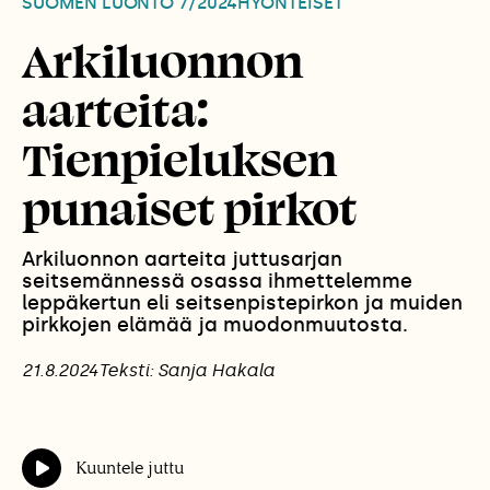
SUOMEN LUONTO
7/2024
HYÖNTEISET
Arkiluonnon
aarteita:
Tienpieluksen
punaiset pirkot
Arkiluonnon aarteita juttusarjan
seitsemännessä osassa ihmettelemme
leppäkertun eli seitsenpistepirkon ja muiden
pirkkojen elämää ja muodonmuutosta.
21.8.2024
Teksti: Sanja Hakala
Kuuntele juttu