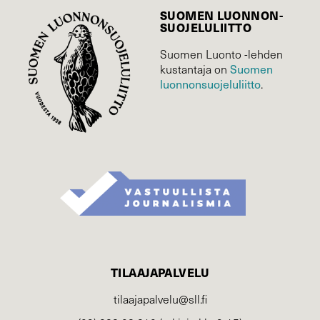
SUOMEN LUONNON­
SUOJELU­LIITTO
Suomen Luonto -lehden
kustantaja on
Suomen
luonnonsuojelu­liitto
.
TILAAJAPALVELU
tilaajapalvelu@sll.fi