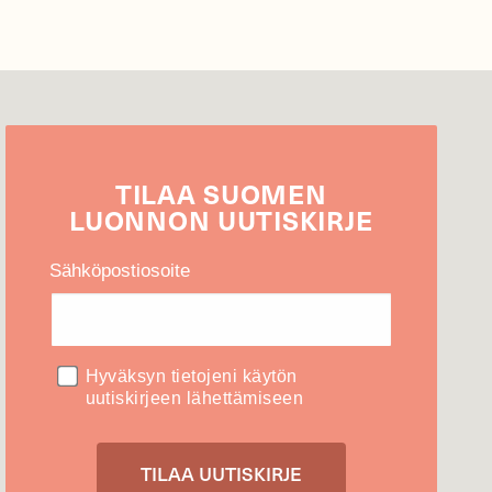
TILAA
SUOMEN
LUONNON
UUTIS­KIRJE
Sähköpostiosoite
Hyväksyn tietojeni käytön
uutiskirjeen lähettämiseen