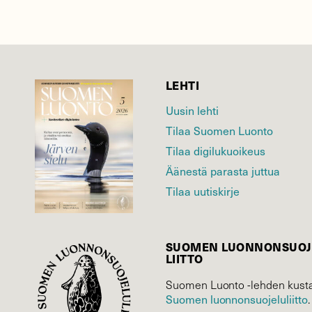
LEHTI
Uusin lehti
Tilaa Suomen Luonto
Tilaa digilukuoikeus
Äänestä parasta juttua
Tilaa uutiskirje
SUOMEN LUONNON­SUOJ
LIITTO
Suomen Luonto -lehden kusta
Suomen luonnonsuojelu­liitto
.