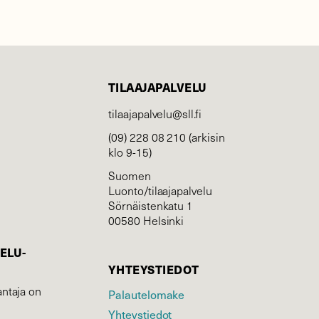
TILAAJAPALVELU
tilaajapalvelu@sll.fi
(09) 228 08 210 (arkisin
klo 9-15)
Suomen
Luonto/tilaajapalvelu
Sörnäistenkatu 1
00580 Helsinki
ELU­
YHTEYSTIEDOT
ntaja on
Palautelomake
Yhteystiedot