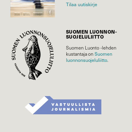
Tilaa uutiskirje
SUOMEN LUONNON­
SUOJELU­LIITTO
Suomen Luonto -lehden
kustantaja on
Suomen
luonnonsuojelu­liitto
.