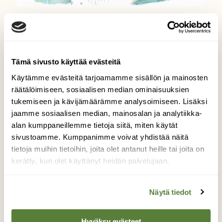
RETKIPAIKAT
Nyt luontoon: Tutki
rantaveden elämää
Tämä sivusto käyttää evästeitä
Käytämme evästeitä tarjoamamme sisällön ja mainosten
räätälöimiseen, sosiaalisen median ominaisuuksien
tukemiseen ja kävijämäärämme analysoimiseen. Lisäksi
jaamme sosiaalisen median, mainosalan ja analytiikka-
alan kumppaneillemme tietoja siitä, miten käytät
sivustoamme. Kumppanimme voivat yhdistää näitä
tietoja muihin tietoihin, joita olet antanut heille tai joita on
kerätty, kun olet käyttänyt heidän palvelujaan.
Näytä tiedot
Hyväksy evästeet