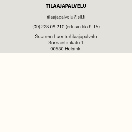
TILAAJAPALVELU
tilaajapalvelu@sll.fi
(09) 228 08 210 (arkisin klo 9-15)
Suomen Luonto/tilaajapalvelu
Sörnäistenkatu 1
00580 Helsinki
YHTEYSTIEDOT
Palautelomake
Yhteystiedot
palaute@suomenluonto.fi
Suomen Luonto
Sörnäistenkatu 1
00580 Helsinki
Mediatiedot