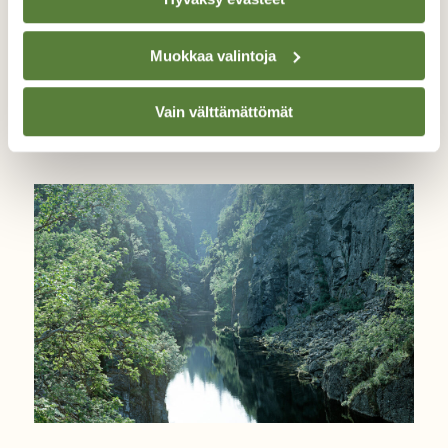
#MUUTOS
Muokkaa valintoja
Miten uhanalaisuus
lasketaan?
Vain välttämättömät