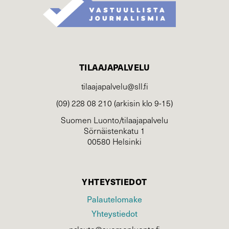
TILAAJAPALVELU
tilaajapalvelu@sll.fi
(09) 228 08 210 (arkisin klo 9-15)
Suomen Luonto/tilaajapalvelu
Sörnäistenkatu 1
00580 Helsinki
YHTEYSTIEDOT
Palautelomake
Yhteystiedot