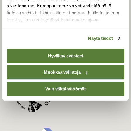
Uusin lehti
sivustoamme. Kumppanimme voivat yhdistää näitä
Tilaa Suomen Luonto
tietoja muihin tietoihin, joita olet antanut heille tai joita on
Tilaa digilukuoikeus
kerätty, kun olet käyttänyt heidän palvelujaan.
Äänestä parasta juttua
Tilaa uutiskirje
Näytä tiedot
Hyväksy evästeet
SUOMEN LUONNON­
SUOJELU­LIITTO
Muokkaa valintoja
Suomen Luonto -lehden
kustantaja on
Suomen
Vain välttämättömät
luonnonsuojelu­liitto
.