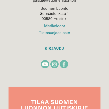
palaute@suomenluonto.fi
Suomen Luonto
Sörnäistenkatu 1
00580 Helsinki
Mediatiedot
Tietosuojaseloste
KIRJAUDU
TILAA
SUOMEN
LUONNON
UUTIS­KIRJE