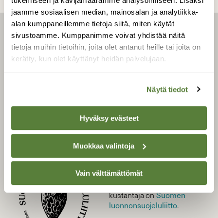
tukemiseen ja kävijämäärämme analysoimiseen. Lisäksi
jaamme sosiaalisen median, mainosalan ja analytiikka-
alan kumppaneillemme tietoja siitä, miten käytät
sivustoamme. Kumppanimme voivat yhdistää näitä
LEHTI
tietoja muihin tietoihin, joita olet antanut heille tai joita on
Uusin lehti
kerätty, kun olet käyttänyt heidän palvelujaan.
Tilaa Suomen Luonto
Tilaa digilukuoikeus
Näytä tiedot
Äänestä parasta juttua
Tilaa uutiskirje
Hyväksy evästeet
Muokkaa valintoja
SUOMEN LUONNON­
SUOJELU­LIITTO
Vain välttämättömät
Suomen Luonto -lehden
Suomen
kustantaja on
luonnonsuojelu­liitto
.