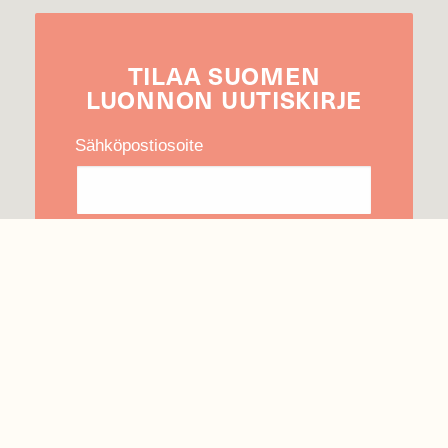
TILAA
SUOMEN
LUONNON
UUTIS­KIRJE
Sähköpostiosoite
Hyväksyn tietojeni käytön uutiskirjeen
lähettämiseen
Tietosuojaseloste