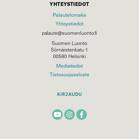
YHTEYSTIEDOT
Palautelomake
Yhteystiedot
palaute@suomenluonto.fi
Suomen Luonto
Sörnäistenkatu 1
00580 Helsinki
Mediatiedot
Tietosuojaseloste
KIRJAUDU