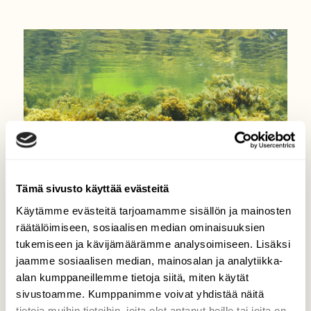
Tämä sivusto käyttää evästeitä
Käytämme evästeitä tarjoamamme sisällön ja mainosten
räätälöimiseen, sosiaalisen median ominaisuuksien
#MUUTOS
Häviääkö rakkolevä –
tukemiseen ja kävijämäärämme analysoimiseen. Lisäksi
jaamme sosiaalisen median, mainosalan ja analytiikka-
pelastaako pikkuhauru?
alan kumppaneillemme tietoja siitä, miten käytät
sivustoamme. Kumppanimme voivat yhdistää näitä
tietoja muihin tietoihin, joita olet antanut heille tai joita on