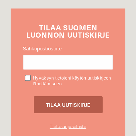
TILAA
SUOMEN
LUONNON
UUTIS­KIRJE
Sähköpostiosoite
Hyväksyn tietojeni käytön uutiskirjeen
lähettämiseen
Tietosuojaseloste