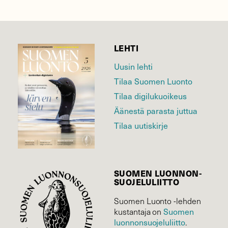
LEHTI
Uusin lehti
Tilaa Suomen Luonto
Tilaa digilukuoikeus
Äänestä parasta juttua
Tilaa uutiskirje
SUOMEN LUONNON­
SUOJELU­LIITTO
Suomen Luonto -lehden
Suomen
kustantaja on
luonnonsuojelu­liitto
.