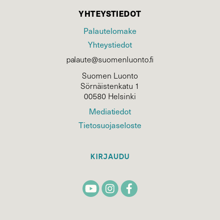
YHTEYSTIEDOT
Palautelomake
Yhteystiedot
palaute@suomenluonto.fi
Suomen Luonto
Sörnäistenkatu 1
00580 Helsinki
Mediatiedot
Tietosuojaseloste
KIRJAUDU