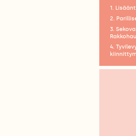
1. Lisään
2. Parill
3. Sekova
Rakkohaur
4. Tyvile
kiinnitty