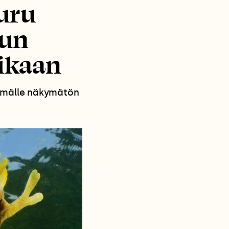
uru
uun
aikaan
ilmälle näkymätön