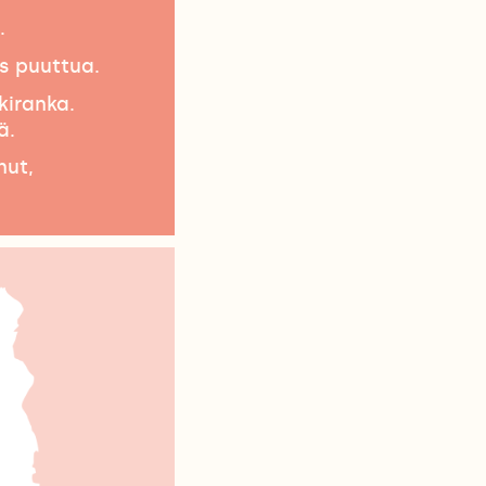
.
ös puuttua.
kiranka.
ä.
nut,