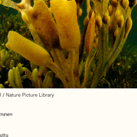
l / Nature Picture Library
ominen
uttu