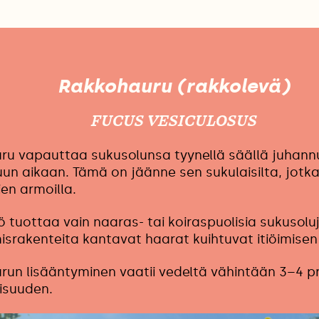
Rakkohauru (rakkolevä)
FUCUS VESICULOSUS
u vapauttaa sukusolunsa tyynellä säällä juhannu
un aikaan. Tämä on jäänne sen sukulaisilta, jotka
en armoilla.
ö tuottaa vain naaras- tai koiraspuolisia sukusoluj
israkenteita kantavat haarat kuihtuvat itiöimisen
un lisääntyminen vaatii vedeltä vähintään 3–4 p
isuuden.