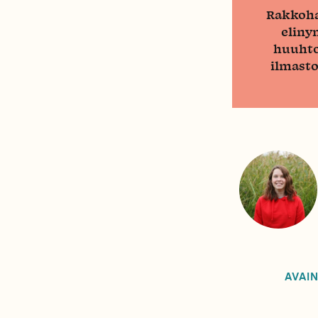
Rakkohau
eliny
huuhto
ilmasto
AVAIN