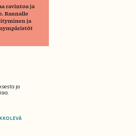
a ravintoa ja
e. Rannalle
öityminen ja
inympäristöt
ksesta ja
sia.
KKOLEVÄ