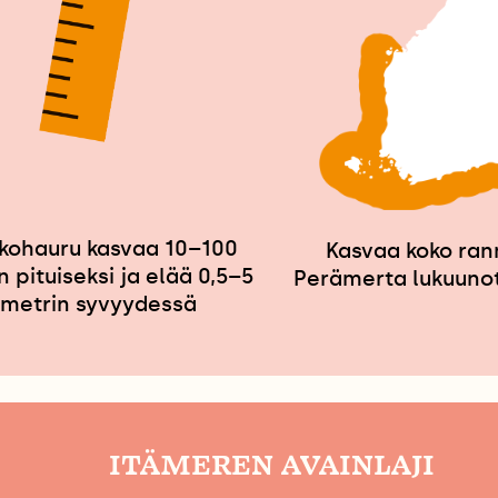
kohauru kasvaa 10–100
Kasvaa koko rann
n pituiseksi ja elää 0,5–5
Perämerta lukuuno
metrin syvyydessä
ITÄMEREN AVAINLAJI