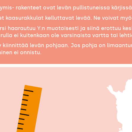
tymis- rakenteet ovat levän pullistuneissa kärjissä
iset kaasurakkulat kelluttavat levää. Ne voivat my
rsi haarautuu Y:n muotoisesti ja siinä erottuu kes
ulla ei kuitenkaan ole varsinaista vartta tai lehti
vy kiinnittää levän pohjaan. Jos pohja on limaantu
minen ei onnistu.