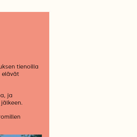
ksen tienoilla
 elävät
a, ja
 jälkeen.
romillen