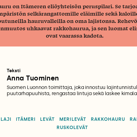
ru on Itämeren eliöyhteisön peruspilari. Se tarjoa
mpäristön selkärangattomille eläimille sekä kaloill
utuneilla hauruvalleilla on oma lajistonsa. Rehev
nmuutos uhkaavat rakkohaurua, ja sen luomat el
ovat vaarassa kadota.
Teksti
Anna Tuominen
Suomen Luonnon toimittaja, joka innostuu lajintunnistu
puutarhapuuhista, rengastaa lintuja sekä laskee kimalai
LAJI
ITÄMERI
LEVÄT
MERILEVÄT
RAKKOHAURU
RA
RUSKOLEVÄT