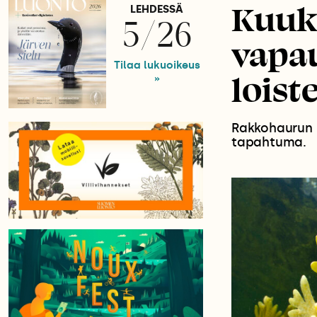
Kuuk
LEHDESSÄ
5/26
vapau
Tilaa lukuoikeus
loist
»
Rakkohaurun i
tapahtuma.