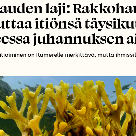
auden laji: Rakkoha
ttaa itiönsä täysik
eessa juhannuksen 
tiöiminen on Itämerelle merkittävä, mutta ihmiss