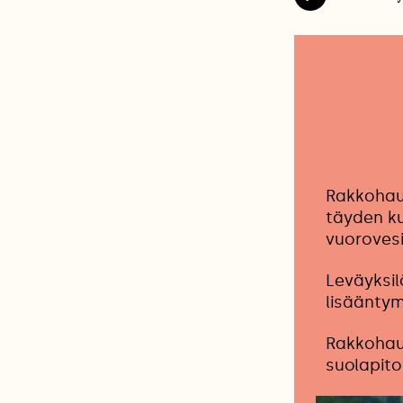
Rakkohaur
täyden ku
vuorovesi
Leväyksil
lisääntym
Rakkohaur
suolapito