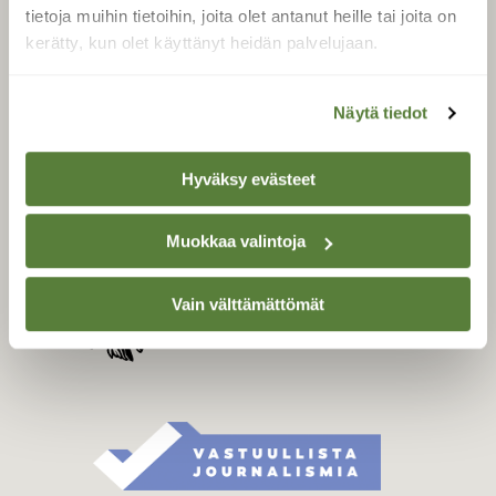
Tilaa digilukuoikeus
tietoja muihin tietoihin, joita olet antanut heille tai joita on
Äänestä parasta juttua
kerätty, kun olet käyttänyt heidän palvelujaan.
Tilaa uutiskirje
Näytä tiedot
SUOMEN LUONNON­
Hyväksy evästeet
SUOJELU­LIITTO
Suomen Luonto -lehden
Muokkaa valintoja
kustantaja on
Suomen
luonnonsuojelu­liitto
.
Vain välttämättömät