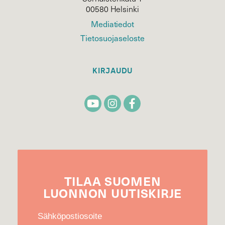
00580 Helsinki
Mediatiedot
Tietosuojaseloste
KIRJAUDU
TILAA
SUOMEN
LUONNON
UUTIS­KIRJE
Sähköpostiosoite