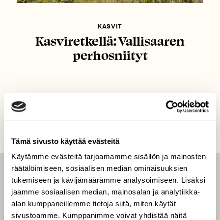
KASVIT
Kasviretkellä: Vallisaaren
perhosniityt
Tämä sivusto käyttää evästeitä
Käytämme evästeitä tarjoamamme sisällön ja mainosten
räätälöimiseen, sosiaalisen median ominaisuuksien
LEHTI
tukemiseen ja kävijämäärämme analysoimiseen. Lisäksi
jaamme sosiaalisen median, mainosalan ja analytiikka-
Uusin lehti
alan kumppaneillemme tietoja siitä, miten käytät
Tilaa Suomen Luonto
sivustoamme. Kumppanimme voivat yhdistää näitä