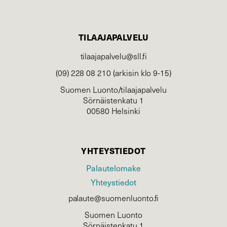
TILAAJAPALVELU
tilaajapalvelu@sll.fi
(09) 228 08 210 (arkisin klo 9-15)
Suomen Luonto/tilaajapalvelu
Sörnäistenkatu 1
00580 Helsinki
YHTEYSTIEDOT
Palautelomake
Yhteystiedot
palaute@suomenluonto.fi
Suomen Luonto
Sörnäistenkatu 1