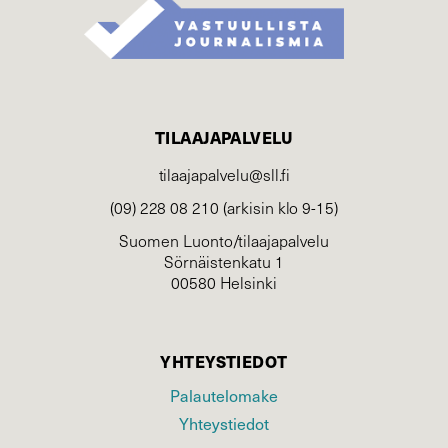
TILAAJAPALVELU
tilaajapalvelu@sll.fi
(09) 228 08 210 (arkisin klo 9-15)
Suomen Luonto/tilaajapalvelu
Sörnäistenkatu 1
00580 Helsinki
YHTEYSTIEDOT
Palautelomake
Yhteystiedot