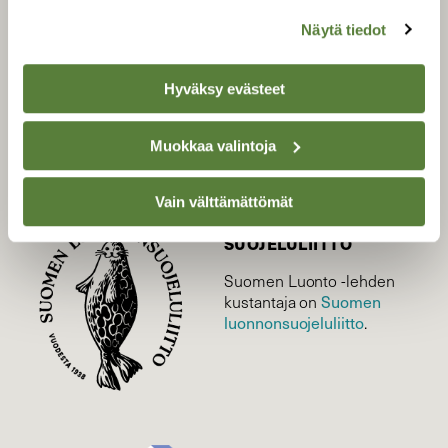
Uusin lehti
Näytä tiedot
Tilaa Suomen Luonto
Tilaa digilukuoikeus
Hyväksy evästeet
Äänestä parasta juttua
Tilaa uutiskirje
Muokkaa valintoja
Vain välttämättömät
SUOMEN LUONNON­
SUOJELU­LIITTO
Suomen Luonto -lehden
kustantaja on
Suomen
luonnonsuojelu­liitto
.