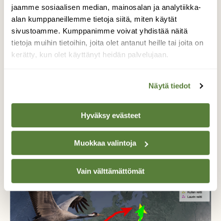
jaamme sosiaalisen median, mainosalan ja analytiikka-
alan kumppaneillemme tietoja siitä, miten käytät
sivustoamme. Kumppanimme voivat yhdistää näitä
tietoja muihin tietoihin, joita olet antanut heille tai joita on
kerätty, kun olet käyttänyt heidän palvelujaan.
Näytä tiedot
Hyväksy evästeet
LINNUT
Muokkaa valintoja
Kurkiseuranta: Muutto harppasi eteenpäin –
kolme seurantakurkea Suomessa!
Vain välttämättömät