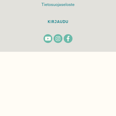
Tietosuojaseloste
KIRJAUDU
TILAA
SUOMEN
LUONNON
UUTIS­KIRJE
Sähköpostiosoite