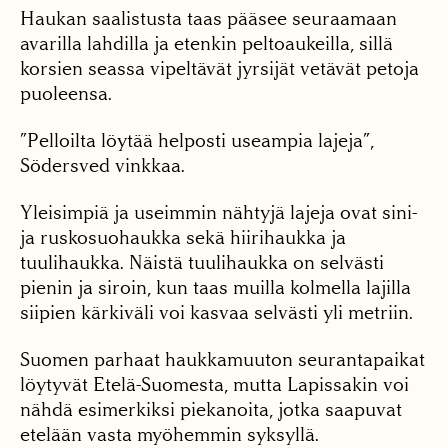
Haukan saalistusta taas pääsee seuraamaan
avarilla lahdilla ja etenkin peltoaukeilla, sillä
korsien seassa vipeltävät jyrsijät vetävät petoja
puoleensa.
”Pelloilta löytää helposti useampia lajeja”,
Södersved vinkkaa.
Yleisimpiä ja useimmin nähtyjä lajeja ovat sini-
ja ruskosuohaukka sekä hiirihaukka ja
tuulihaukka. Näistä tuulihaukka on selvästi
pienin ja siroin, kun taas muilla kolmella lajilla
siipien kärkiväli voi kasvaa selvästi yli metriin.
Suomen parhaat haukkamuuton seurantapaikat
löytyvät Etelä-Suomesta, mutta Lapissakin voi
nähdä esimerkiksi piekanoita, jotka saapuvat
etelään vasta myöhemmin syksyllä.