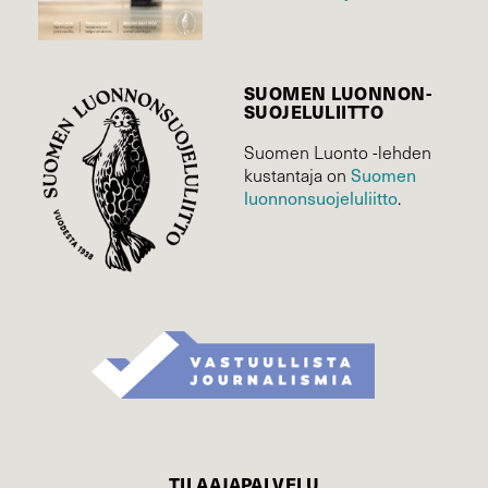
SUOMEN LUONNON­
SUOJELU­LIITTO
Suomen Luonto -lehden
Suomen
kustantaja on
luonnonsuojelu­liitto
.
TILAAJAPALVELU