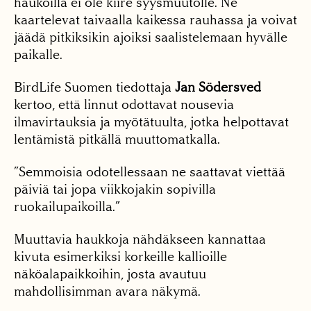
haukoilla ei ole kiire syysmuutolle. Ne
kaartelevat taivaalla kaikessa rauhassa ja voivat
jäädä pitkiksikin ajoiksi saalistelemaan hyvälle
paikalle.
BirdLife Suomen tiedottaja
Jan Södersved
kertoo, että linnut odottavat nousevia
ilmavirtauksia ja myötätuulta, jotka helpottavat
lentämistä pitkällä muuttomatkalla.
”Semmoisia odotellessaan ne saattavat viettää
päiviä tai jopa viikkojakin sopivilla
ruokailupaikoilla.”
Muuttavia haukkoja nähdäkseen kannattaa
kivuta esimerkiksi korkeille kallioille
näköalapaikkoihin, josta avautuu
mahdollisimman avara näkymä.