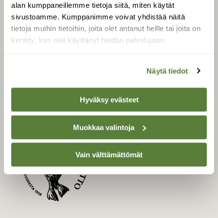
LEHTI
alan kumppaneillemme tietoja siitä, miten käytät
sivustoamme. Kumppanimme voivat yhdistää näitä
Uusin lehti
tietoja muihin tietoihin, joita olet antanut heille tai joita on
Tilaa Suomen Luonto
kerätty, kun olet käyttänyt heidän palvelujaan.
Tilaa digilukuoikeus
Äänestä parasta juttua
Näytä tiedot
Tilaa uutiskirje
Hyväksy evästeet
SUOMEN LUONNON­
Muokkaa valintoja
SUOJELU­LIITTO
Suomen Luonto -lehden
Vain välttämättömät
kustantaja on
Suomen
luonnonsuojelu­liitto
.