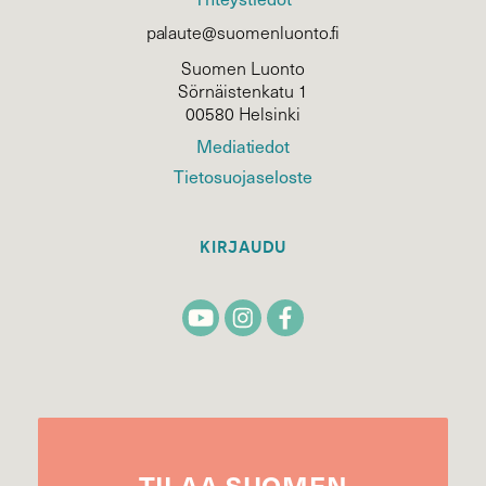
palaute@suomenluonto.fi
Suomen Luonto
Sörnäistenkatu 1
00580 Helsinki
Mediatiedot
Tietosuojaseloste
KIRJAUDU
TILAA
SUOMEN