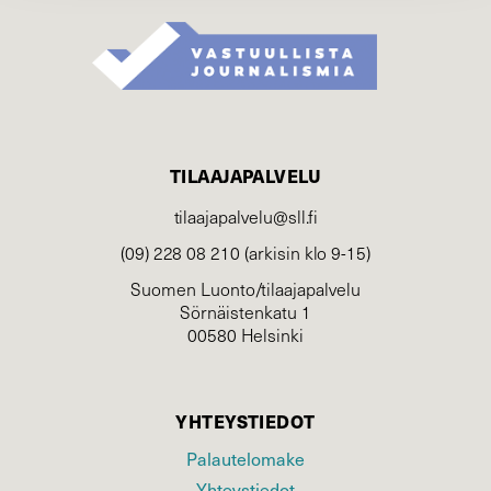
TILAAJAPALVELU
tilaajapalvelu@sll.fi
(09) 228 08 210 (arkisin klo 9-15)
Suomen Luonto/tilaajapalvelu
Sörnäistenkatu 1
00580 Helsinki
YHTEYSTIEDOT
Palautelomake
Yhteystiedot