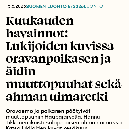
15.6.2026
LUONTO
SUOMEN LUONTO
5/2026
Kuukauden
havainnot:
Lukijoiden kuvissa
oravanpoikasen ja
äidin
muuttopuuhat sekä
ahman uimaretki
Oravaemo ja poikanen päätyivät
muuttopuuhiin Haapajärvellä. Hannu
Tikkanen ikuisti salaperäisen ahman uimassa.
Katso lukijoiden kuvat kesäkuun