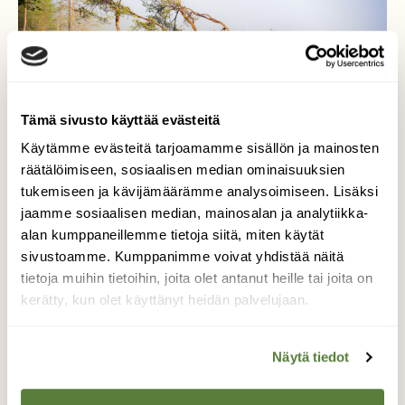
Tämä sivusto käyttää evästeitä
Käytämme evästeitä tarjoamamme sisällön ja mainosten
räätälöimiseen, sosiaalisen median ominaisuuksien
tukemiseen ja kävijämäärämme analysoimiseen. Lisäksi
Kuva: Jesse Eilola
jaamme sosiaalisen median, mainosalan ja analytiikka-
alan kumppaneillemme tietoja siitä, miten käytät
6. Sumua ja heijastuksia
sivustoamme. Kumppanimme voivat yhdistää näitä
Taivalkoskella
tietoja muihin tietoihin, joita olet antanut heille tai joita on
kerätty, kun olet käyttänyt heidän palvelujaan.
Aamuretki Soiperoiselle palkitsi retkeilijän
upealla valonäytöksellä.
Näytä tiedot
Kuva:
Jesse Eilola
, Taivalkoski 15.5.2026.