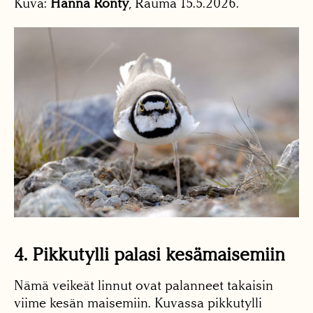
Kuva:
Hanna Rönty
, Rauma 15.5.2026.
4. Pikkutylli palasi kesämaisemiin
Nämä veikeät linnut ovat palanneet takaisin
viime kesän maisemiin. Kuvassa pikkutylli