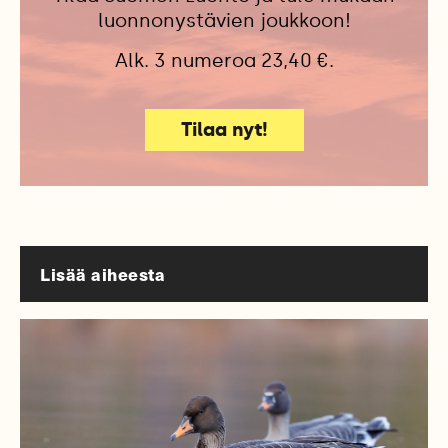
luonnonystävien joukkoon!
Alk. 3 numeroa 23,40 €.
Tilaa nyt!
Lisää aiheesta