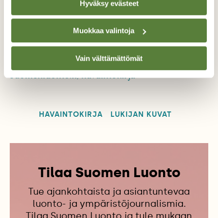
Hyväksy evästeet
Lukijoiden oma luontopalsta toimii sekä
lehdessä että netissä. Lehdessä julkaistuista
Muokkaa valintoja
kuvista maksamme palkkion.
Vain välttämättömät
Lähetä kuviasi ja tarinoitasi:
suomenluonto.fi/havaintokirja
HAVAINTOKIRJA
LUKIJAN KUVAT
Tilaa Suomen Luonto
Tue ajankohtaista ja asiantuntevaa
luonto- ja ympäristöjournalismia.
Tilaa Suomen Luonto ja tule mukaan