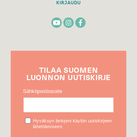
KIRJAUDU
TILAA
SUOMEN
LUONNON
UUTIS­KIRJE
Sähköpostiosoite
Hyväksyn tietojeni käytön uutiskirjeen
lähettämiseen