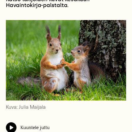
Havaintokirja-palstalta.
Kuva: Julia Maijala
Kuuntele juttu