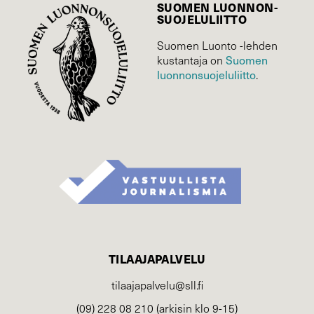
SUOMEN LUONNON­
SUOJELU­LIITTO
Suomen Luonto -lehden
Suomen
kustantaja on
luonnonsuojelu­liitto
.
TILAAJAPALVELU
tilaajapalvelu@sll.fi
(09) 228 08 210 (arkisin klo 9-15)