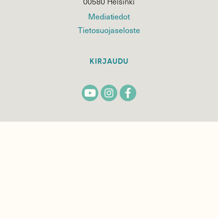
00580 Helsinki
Mediatiedot
Tietosuojaseloste
KIRJAUDU
TILAA
SUOMEN
LUONNON
UUTIS­KIRJE
Sähköpostiosoite