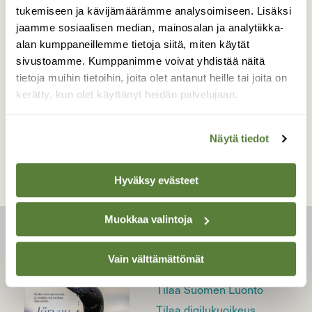
tukemiseen ja kävijämäärämme analysoimiseen. Lisäksi
jaamme sosiaalisen median, mainosalan ja analytiikka-
alan kumppaneillemme tietoja siitä, miten käytät
#MUUTOS
sivustoamme. Kumppanimme voivat yhdistää näitä
Sulava lumen ja jään maa
tietoja muihin tietoihin, joita olet antanut heille tai joita on
kerätty, kun olet käyttänyt heidän palvelujaan.
Näytä tiedot
Hyväksy evästeet
Muokkaa valintoja
LEHTI
Vain välttämättömät
Uusin lehti
Tilaa Suomen Luonto
Tilaa digilukuoikeus