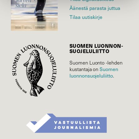
Äänestä parasta juttua
Tilaa uutiskirje
SUOMEN LUONNON­
SUOJELU­LIITTO
Suomen Luonto -lehden
Suomen
kustantaja on
luonnonsuojelu­liitto
.