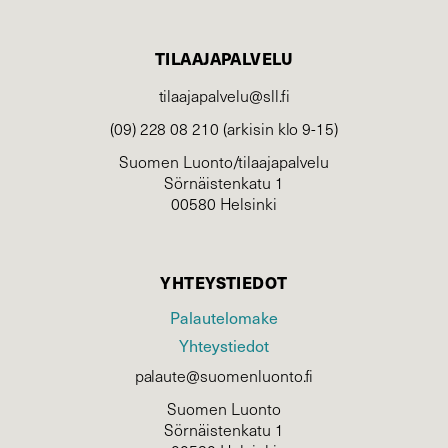
TILAAJAPALVELU
tilaajapalvelu@sll.fi
(09) 228 08 210 (arkisin klo 9-15)
Suomen Luonto/tilaajapalvelu
Sörnäistenkatu 1
00580 Helsinki
YHTEYSTIEDOT
Palautelomake
Yhteystiedot
palaute@suomenluonto.fi
Suomen Luonto
Sörnäistenkatu 1