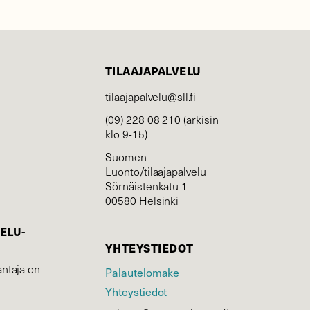
TILAAJAPALVELU
tilaajapalvelu@sll.fi
(09) 228 08 210 (arkisin
klo 9-15)
Suomen
Luonto/tilaajapalvelu
Sörnäistenkatu 1
00580 Helsinki
ELU­
YHTEYSTIEDOT
ntaja on
Palautelomake
Yhteystiedot