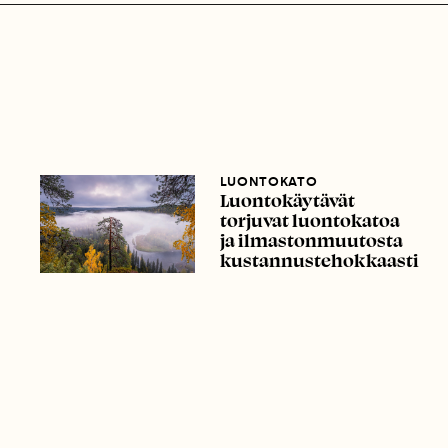
LUONTOKATO
Luontokäytävät
torjuvat luontokatoa
ja ilmastonmuutosta
kustannustehokkaasti