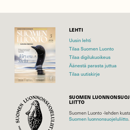
LEHTI
Uusin lehti
Tilaa Suomen Luonto
Tilaa digilukuoikeus
Äänestä parasta juttua
Tilaa uutiskirje
SUOMEN LUONNON­SUOJ
LIITTO
Suomen Luonto -lehden kusta
Suomen luonnonsuojelu­liitto
.