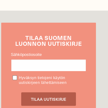
TILAA
SUOMEN
LUONNON
UUTIS­KIRJE
Sähköpostiosoite
Hyväksyn tietojeni käytön
uutiskirjeen lähettämiseen