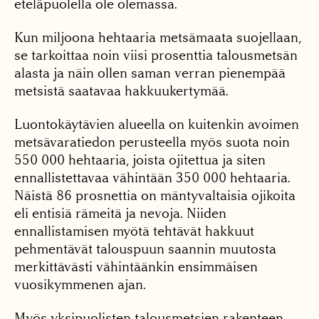
eteläpuolella ole olemassa.
Kun miljoona hehtaaria metsämaata suojellaan,
se tarkoittaa noin viisi prosenttia talousmetsän
alasta ja näin ollen saman verran pienempää
metsistä saatavaa hakkuukertymää.
Luontokäytävien alueella on kuitenkin avoimen
metsävaratiedon perusteella myös suota noin
550 000 hehtaaria, joista ojitettua ja siten
ennallistettavaa vähintään 350 000 hehtaaria.
Näistä 86 prosnettia on mäntyvaltaisia ojikoita
eli entisiä rämeitä ja nevoja. Niiden
ennallistamisen myötä tehtävät hakkuut
pehmentävät talouspuun saannin muutosta
merkittävästi vähintäänkin ensimmäisen
vuosikymmenen ajan.
Myös yksipuolisten talousmetsien rakenteen