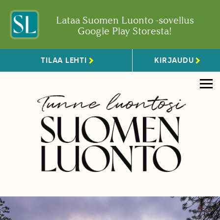
Lataa Suomen Luonto -sovellus
Google Play Storesta!
TILAA LEHTI
KIRJAUDU