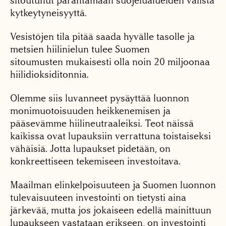
sitoutunut parantamaan suojelualueiden välistä
kytkeytyneisyyttä.
Vesistöjen tila pitää saada hyvälle tasolle ja
metsien hiilinielun tulee Suomen
sitoumusten mukaisesti olla noin 20 miljoonaa
hiilidioksiditonnia.
Olemme siis luvanneet pysäyttää luonnon
monimuotoisuuden heikkenemisen ja
pääsevämme hiilineutraaleiksi. Teot näissä
kaikissa ovat lupauksiin verrattuna toistaiseksi
vähäisiä. Jotta lupaukset pidetään, on
konkreettiseen tekemiseen investoitava.
Maailman elinkelpoisuuteen ja Suomen luonnon
tulevaisuuteen investointi on tietysti aina
järkevää, mutta jos jokaiseen edellä mainittuun
lupaukseen vastataan erikseen, on investointi