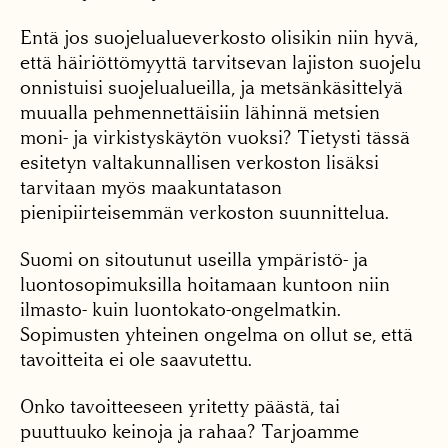
Entä jos suojelualueverkosto olisikin niin hyvä,
että häiriöttömyyttä tarvitsevan lajiston suojelu
onnistuisi suojelualueilla, ja metsänkäsittelyä
muualla pehmennettäisiin lähinnä metsien
moni- ja virkistyskäytön vuoksi? Tietysti tässä
esitetyn valtakunnallisen verkoston lisäksi
tarvitaan myös maakuntatason
pienipiirteisemmän verkoston suunnittelua.
Suomi on sitoutunut useilla ympäristö- ja
luontosopimuksilla hoitamaan kuntoon niin
ilmasto- kuin luontokato-ongelmatkin.
Sopimusten yhteinen ongelma on ollut se, että
tavoitteita ei ole saavutettu.
Onko tavoitteeseen yritetty päästä, tai
puuttuuko keinoja ja rahaa? Tarjoamme