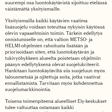
suurempi osa luontokäytävistä sijoittuu etelässä
väistämättä yksityismaille.
Yksityismailla kaikki käytävien vaatima
lisäsuojelu voidaan toteuttaa nykyisin käytössä
olevin vapaaehtoisin toimin. Tärkein edellytys
onnistumiselle on, että valtion METSO- ja
HELMI-ohjelmien rahoitusta lisätään ja
priorisoidaan siten, että luontokäytävän ja
tukivyöhykkeen alueelta poistetaan ohjelmiin
pääsyn edellytyksenä olevat suojelukriteerit.
Hankitaan luontokäytäviltä siis suojeluun myös
talousmetsää ja ojitettuja soita, jotka vaativat
ennallistamista. Tarvitaan myös kohdennettua
suojelumarkkinointia.
Toisena toimenpiteenä alueelliset Ely-keskukset
tulee valtuuttaa ostamaan kaikki