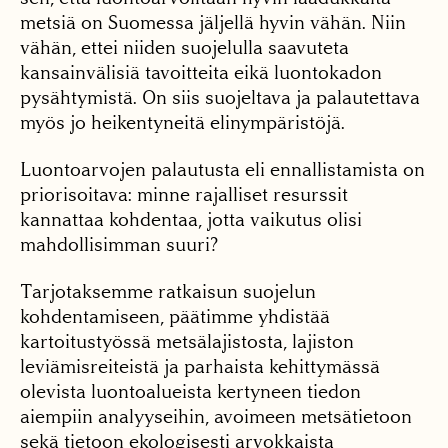
metsiä on Suomessa jäljellä hyvin vähän. Niin
vähän, ettei niiden suojelulla saavuteta
kansainvälisiä tavoitteita eikä luontokadon
pysähtymistä. On siis suojeltava ja palautettava
myös jo heikentyneitä elinympäristöjä.
Luontoarvojen palautusta eli ennallistamista on
priorisoitava: minne rajalliset resurssit
kannattaa kohdentaa, jotta vaikutus olisi
mahdollisimman suuri?
Tarjotaksemme ratkaisun suojelun
kohdentamiseen, päätimme yhdistää
kartoitustyössä metsälajistosta, lajiston
leviämisreiteistä ja parhaista kehittymässä
olevista luontoalueista kertyneen tiedon
aiempiin analyyseihin, avoimeen metsätietoon
sekä tietoon ekologisesti arvokkaista