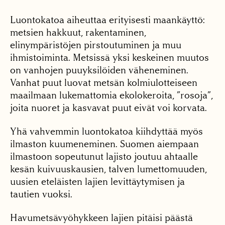
Luontokatoa aiheuttaa erityisesti maankäyttö:
metsien hakkuut, rakentaminen,
elinympäristöjen pirstoutuminen ja muu
ihmistoiminta. Metsissä yksi keskeinen muutos
on vanhojen puuyksilöiden väheneminen.
Vanhat puut luovat metsän kolmiulotteiseen
maailmaan lukemattomia ekolokeroita, ”rosoja”,
joita nuoret ja kasvavat puut eivät voi korvata.
Yhä vahvemmin luontokatoa kiihdyttää myös
ilmaston kuumeneminen. Suomen aiempaan
ilmastoon sopeutunut lajisto joutuu ahtaalle
kesän kuivuuskausien, talven lumettomuuden,
uusien eteläisten lajien levittäytymisen ja
tautien vuoksi.
Havumetsävyöhykkeen lajien pitäisi päästä