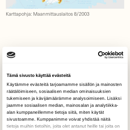
Karttapohja: Maanmittauslaitos 8/2003
Millaiset käytävät?
Jotta verkostosta tulisi maankäytön
pirstomassa maisemassa mahdollisimman
Tämä sivusto käyttää evästeitä
yhtenäinen, sen tulisi olla riittävän leveä.
Käytämme evästeitä tarjoamamme sisällön ja mainosten
Valitsimme varsinaisen käytävän leveydeksi
räätälöimiseen, sosiaalisen median ominaisuuksien
viisi kilometriä, joka riittää tuottamaan kaikkia
tukemiseen ja kävijämäärämme analysoimiseen. Lisäksi
mahdollisia luonnonympäristöihin
jaamme sosiaalisen median, mainosalan ja analytiikka-
erikoistuneiden eliöiden tarvitsemia
alan kumppaneillemme tietoja siitä, miten käytät
ekolokeroita. Näin verkostosta tulee myös
sivustoamme. Kumppanimme voivat yhdistää näitä
riittävän laaja ylläpitämään
tietoja muihin tietoihin, joita olet antanut heille tai joita on