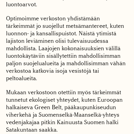
luontoarvot.
Optimoimme verkoston yhdistämään
tärkeimmät jo suojellut metsämantereet, kuten
luonnon- ja kansallispuistot. Näistä ytimistä
lajiston leviäminen olisi tulevaisuudessa
mahdollista. Laajojen kokonaisuuksien välillä
luontokäytäviin sisällytettiin mahdollisimman
paljon suojelualueita ja mahdollisimman vähän
verkostoa katkovia isoja vesistöjä tai
peltoalueita.
Mukaan verkostoon otettiin myös tärkeimmät
tunnetut ekologiset yhteydet, kuten Euroopan
halkaiseva Green Belt, pääkaupunkiseudun
viherkehä ja Suomenselkä-Maanselkä-yhteys
vedenjakajaa pitkin Kainuusta Suomen halki
Satakuntaan saakka.