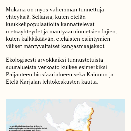
Mukana on myös vähemmän tunnettuja
yhteyksiä. Sellaisia, kuten etelän
kuukkelipopulaatioita kannattelevat
metsäyhtey­det ja mäntyaarniometsien lajien,
kuten kalkkikäävän, eteläisten esiintymien
väliset mäntyvaltaiset kangasmaajaksot.
Ekologisesti arvokkaiksi tunnustetuista
suuralueista verkosto kulkee esimerkiksi
Päijänteen biosfäärialueen sekä Kainuun ja
Etelä-Karjalan lehtokeskusten kautta.