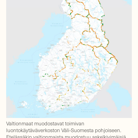
Valtionmaat muodostavat toimivan
luontokäytäväverkoston Väli-Suomesta pohjoiseen.
Etelässäkin valtionmaista muodostuu askelkivimäisiä