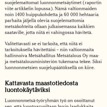
suojelemattomat luonnonmetsäytimet (raportin
viite artikkelin lopussa). Nämä valtionmaiden
noin 1400 huippukohdetta ja 60 000 hehtaaria
parhaita jäljellä olevia suojelemattomia
metsäkohteita ollaan julkaisemassa kaikkien
saataville, jotta niitä ei vahingossa hävitetä.
Valitettavasti se ei tarkoita, että niitä ei
tarkoituksella hävitettäisi – niin valtionmaita
hallinnoiva Metsähallitus Metsätalous Oy maa-
ja metsätalousministeriön tukemana tekee. Siksi
luonnonmetsien suojelupäätöksellä on kiire.
Kattavasta maastotiedosta
luontokäytäviksi
Luonnonmetsä-työryhmän työ on osoittanut
sen, että luontoarvoiltaan hyvin laadukkaita