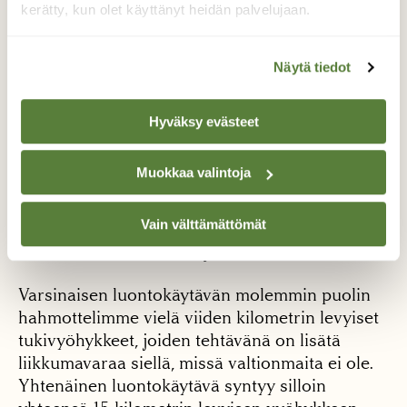
ekosysteemipalveluita ja populaatioiden välisiä
kerätty, kun olet käyttänyt heidän palvelujaan.
yhteyksiä eli geenivirtaa sekä vastustamaan
häiriöitä, kuten myrskyjä.
Näytä tiedot
Valtionmaiden ulkopuolella tasaisen leveä
viiden kilometrin luontokäytävä tuskin on
Hyväksy evästeet
realistinen. Lähtökohtana valittu leveys
kuitenkin mahdollistaa ainakin kapeamman
Muokkaa valintoja
yhtenäisen ketjun muodostumisen.
Vastapainoksi kansallispuistojen ja muiden
Vain välttämättömät
suurempien suojelualueiden kohdalla
verkostoon muodostuu pullistumia.
Varsinaisen luontokäytävän molemmin puolin
hahmottelimme vielä viiden kilometrin levyiset
tukivyöhykkeet, joiden tehtävänä on lisätä
liikkumavaraa siellä, missä valtionmaita ei ole.
Yhtenäinen luontokäytävä syntyy silloin