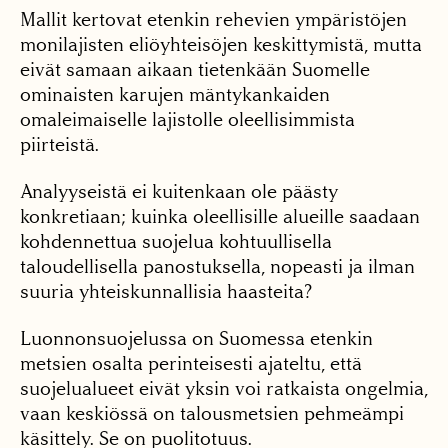
Mallit kertovat etenkin rehevien ympäristöjen
monilajisten eliöyhteisöjen keskittymistä, mutta
eivät samaan aikaan tietenkään Suomelle
ominaisten karujen mäntykankaiden
omaleimaiselle lajistolle oleellisimmista
piirteistä.
Analyyseistä ei kuitenkaan ole päästy
konkretiaan; kuinka oleellisille alueille saadaan
kohdennettua suojelua kohtuullisella
taloudellisella panostuksella, nopeasti ja ilman
suuria yhteiskunnallisia haasteita?
Luonnonsuojelussa on Suomessa etenkin
metsien osalta perinteisesti ajateltu, että
suojelualueet eivät yksin voi ratkaista ongelmia,
vaan keskiössä on talousmetsien pehmeämpi
käsittely. Se on puolitotuus.