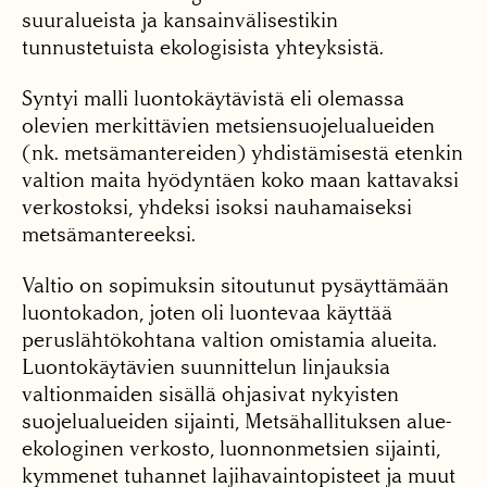
suuralueista ja kansainvälisestikin
tunnustetuista ekologisista yhteyksistä.
Syntyi malli luontokäytävistä eli olemassa
olevien merkittävien metsiensuojelualueiden
(nk. metsämantereiden) yhdistämisestä etenkin
valtion maita hyödyntäen koko maan kattavaksi
verkostoksi, yhdeksi isoksi nauhamaiseksi
metsämantereeksi.
Valtio on sopimuksin sitoutunut pysäyttämään
luontokadon, joten oli luontevaa käyttää
peruslähtökohtana valtion omistamia alueita.
Luontokäytävien suunnittelun linjauksia
valtionmaiden sisällä ohjasivat nykyisten
suojelualueiden sijainti, Metsähallituksen alue-
ekologinen verkosto, luonnonmetsien sijainti,
kymmenet tuhannet lajihavaintopisteet ja muut