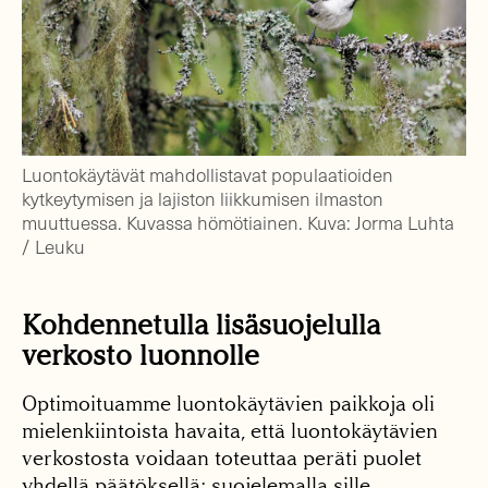
Luontokäytävät mahdollistavat populaatioiden
kytkeytymisen ja lajiston liikkumisen ilmaston
muuttuessa. Kuvassa hömötiainen. Kuva: Jorma Luhta
/ Leuku
Kohdennetulla lisäsuojelulla
verkosto luonnolle
Optimoituamme luontokäytävien paikkoja oli
mielenkiintoista havaita, että luontokäytävien
verkostosta voidaan toteuttaa peräti puolet
yhdellä päätöksellä; suojelemalla sille