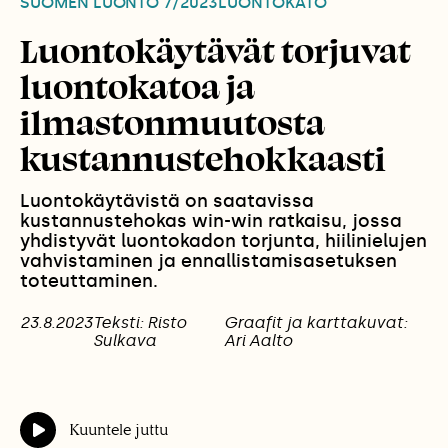
SUOMEN LUONTO
7/2023
LUONTOKATO
Luontokäytävät torjuvat
luontokatoa ja
ilmastonmuutosta
kustannustehokkaasti
Luontokäytävistä on saatavissa
kustannustehokas win-win ratkaisu, jossa
yhdistyvät luontokadon torjunta, hiilinielujen
vahvistaminen ja ennallistamisasetuksen
toteuttaminen.
23.8.2023
Teksti: Risto
Graafit ja karttakuvat:
Sulkava
Ari Aalto
Kuuntele juttu