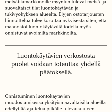
metsätilamarkkinoille myyntiin tulevat metsä- ja
suovaltaiset tilat luontokäytävän ja
tukivyöhykkeen alueelta. Elyjen ostotarjousten
hinnoittelua tulee korottaa nykyisestä siten, että
maanostot luontokäytäviltä todella myös
onnistuvat avoimilta markkinoilta.
Luonto­käytävien verkostosta
puolet voidaan toteuttaa yhdellä
päätöksellä.
Onnistuminen luontokäytävien
muodostamisessa yksityismaavaltaisilla alueilla
edellyttää ajattelua pitkälle tulevaisuuteen.