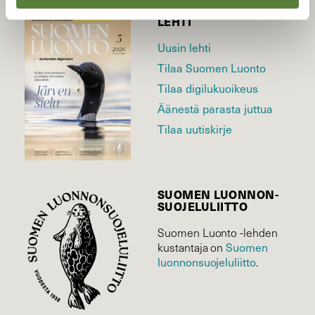
LEHTI
Uusin lehti
Tilaa Suomen Luonto
Tilaa digilukuoikeus
Äänestä parasta juttua
Tilaa uutiskirje
SUOMEN LUONNON­
SUOJELU­LIITTO
Suomen Luonto -lehden
Suomen
kustantaja on
luonnonsuojelu­liitto
.