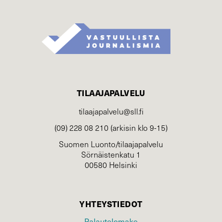
TILAAJAPALVELU
tilaajapalvelu@sll.fi
(09) 228 08 210 (arkisin klo 9-15)
Suomen Luonto/tilaajapalvelu
Sörnäistenkatu 1
00580 Helsinki
YHTEYSTIEDOT
Palautelomake