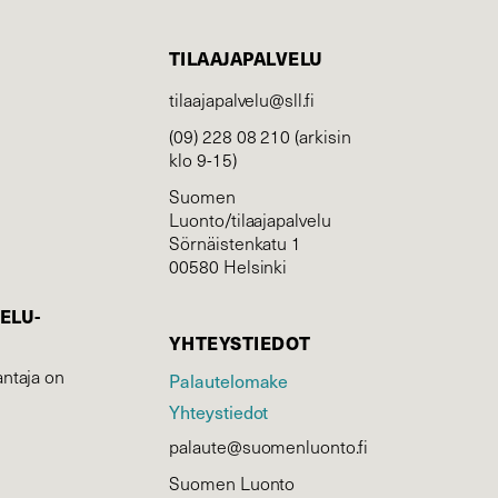
TILAAJAPALVELU
tilaajapalvelu@sll.fi
(09) 228 08 210 (arkisin
klo 9-15)
Suomen
Luonto/tilaajapalvelu
Sörnäistenkatu 1
00580 Helsinki
ELU­
YHTEYSTIEDOT
ntaja on
Palautelomake
Yhteystiedot
palaute@suomenluonto.fi
Suomen Luonto