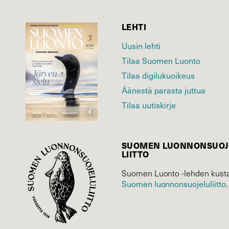
LEHTI
Uusin lehti
Tilaa Suomen Luonto
Tilaa digilukuoikeus
Äänestä parasta juttua
Tilaa uutiskirje
SUOMEN LUONNON­SUOJ
LIITTO
Suomen Luonto -lehden kusta
Suomen luonnonsuojelu­liitto
.