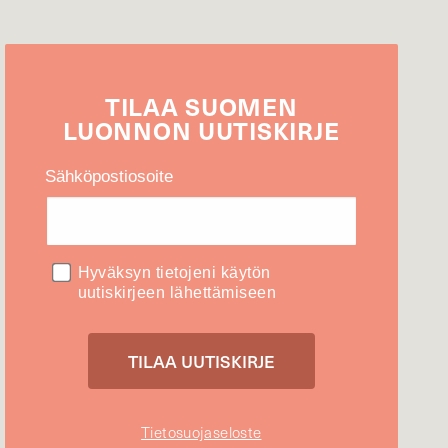
TILAA
SUOMEN
LUONNON
UUTIS­KIRJE
Sähköpostiosoite
Hyväksyn tietojeni käytön
uutiskirjeen lähettämiseen
Tietosuojaseloste