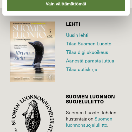
Vain välttämättömät
LEHTI
Uusin lehti
Tilaa Suomen Luonto
Tilaa digilukuoikeus
Äänestä parasta juttua
Tilaa uutiskirje
SUOMEN LUONNON­
SUOJELU­LIITTO
Suomen Luonto -lehden
Suomen
kustantaja on
luonnonsuojelu­liitto
.