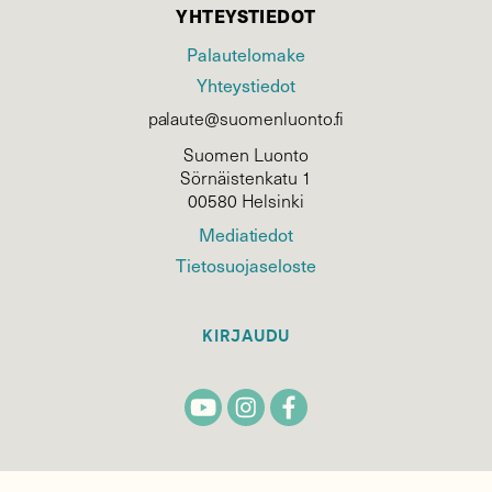
YHTEYSTIEDOT
Palautelomake
Yhteystiedot
palaute@suomenluonto.fi
Suomen Luonto
Sörnäistenkatu 1
00580 Helsinki
Mediatiedot
Tietosuojaseloste
KIRJAUDU