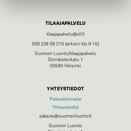
TILAAJAPALVELU
tilaajapalvelu@sll.fi
(09) 228 08 210 (arkisin klo 9-15)
Suomen Luonto/tilaajapalvelu
Sörnäistenkatu 1
00580 Helsinki
YHTEYSTIEDOT
Palautelomake
Yhteystiedot
palaute@suomenluonto.fi
Suomen Luonto