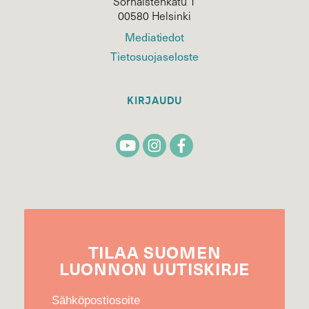
Sörnäistenkatu 1
00580 Helsinki
Mediatiedot
Tietosuojaseloste
KIRJAUDU
TILAA
SUOMEN
LUONNON
UUTIS­KIRJE
Sähköpostiosoite