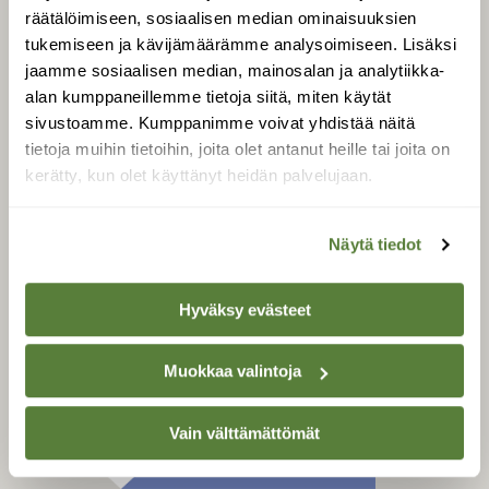
Tilaa digilukuoikeus
räätälöimiseen, sosiaalisen median ominaisuuksien
Äänestä parasta juttua
tukemiseen ja kävijämäärämme analysoimiseen. Lisäksi
jaamme sosiaalisen median, mainosalan ja analytiikka-
Tilaa uutiskirje
alan kumppaneillemme tietoja siitä, miten käytät
sivustoamme. Kumppanimme voivat yhdistää näitä
tietoja muihin tietoihin, joita olet antanut heille tai joita on
kerätty, kun olet käyttänyt heidän palvelujaan.
SUOMEN LUONNON­
SUOJELU­LIITTO
Suomen Luonto -lehden
Näytä tiedot
Suomen
kustantaja on
luonnonsuojelu­liitto
.
Hyväksy evästeet
Muokkaa valintoja
Vain välttämättömät