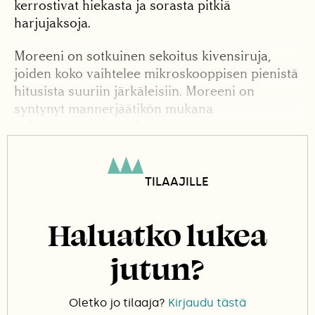
kerrostivat hiekasta ja sorasta pitkiä
harjujaksoja.
Moreeni on sotkuinen sekoitus kivensiruja,
joiden koko vaihtelee mikroskooppisen pienistä
hitusista suuriin järkäleisiin. Moreeni on
syntynyt mannerjäätikön mukana
kulkeutuneesta kiviaineksesta.
TILAAJILLE
Haluatko lukea
jutun?
Oletko jo tilaaja?
Kirjaudu tästä