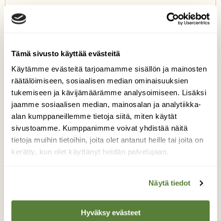
VALITSE LEHTI+DIGI
Tämä sivusto käyttää evästeitä
Käytämme evästeitä tarjoamamme sisällön ja mainosten
räätälöimiseen, sosiaalisen median ominaisuuksien
tukemiseen ja kävijämäärämme analysoimiseen. Lisäksi
jaamme sosiaalisen median, mainosalan ja analytiikka-
alan kumppaneillemme tietoja siitä, miten käytät
sivustoamme. Kumppanimme voivat yhdistää näitä
JÄÄKAUSI
KALLIO
MAALAJI
tietoja muihin tietoihin, joita olet antanut heille tai joita on
MAAPERÄ
kerätty, kun olet käyttänyt heidän palvelujaan.
Näytä tiedot
Tilaa Suomen Luonto
Hyväksy evästeet