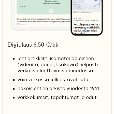
Digitilaus 6,50 €/kk
lehtiartikkelit lisämateriaaleineen
(videoita, ääniä, lisäkuvia) helposti
verkossa luettavassa muodossa
vain verkossa julkaistavat jutut
näköislehtien arkisto vuodesta 1941
verkkokurssit, tapahtumat ja edut