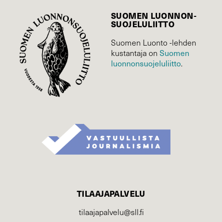
SUOMEN LUONNON­
SUOJELU­LIITTO
Suomen Luonto -lehden
Suomen
kustantaja on
luonnonsuojelu­liitto
.
TILAAJAPALVELU
tilaajapalvelu@sll.fi