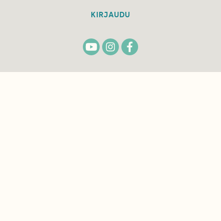
KIRJAUDU
TILAA
SUOMEN
LUONNON
UUTIS­KIRJE
Sähköpostiosoite
Hyväksyn tietojeni käytön uutiskirjeen
lähettämiseen