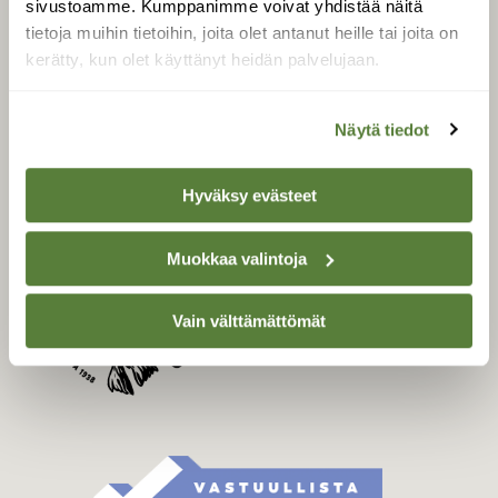
sivustoamme. Kumppanimme voivat yhdistää näitä
Tilaa Suomen Luonto
tietoja muihin tietoihin, joita olet antanut heille tai joita on
Tilaa digilukuoikeus
kerätty, kun olet käyttänyt heidän palvelujaan.
Äänestä parasta juttua
Tilaa uutiskirje
Näytä tiedot
Hyväksy evästeet
SUOMEN LUONNON­
SUOJELU­LIITTO
Muokkaa valintoja
Suomen Luonto -lehden
Suomen
kustantaja on
luonnonsuojelu­liitto
.
Vain välttämättömät