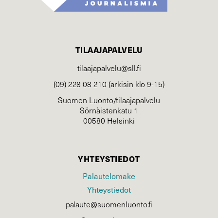
TILAAJAPALVELU
tilaajapalvelu@sll.fi
(09) 228 08 210 (arkisin klo 9-15)
Suomen Luonto/tilaajapalvelu
Sörnäistenkatu 1
00580 Helsinki
YHTEYSTIEDOT
Palautelomake
Yhteystiedot
palaute@suomenluonto.fi