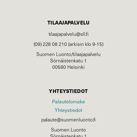
TILAAJAPALVELU
tilaajapalvelu@sll.fi
(09) 228 08 210 (arkisin klo 9-15)
Suomen Luonto/tilaajapalvelu
Sörnäistenkatu 1
00580 Helsinki
YHTEYSTIEDOT
Palautelomake
Yhteystiedot
palaute@suomenluonto.fi
Suomen Luonto
Sörnäistenkatu 1