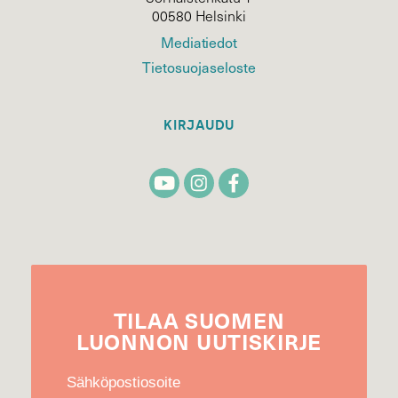
00580 Helsinki
Mediatiedot
Tietosuojaseloste
KIRJAUDU
TILAA
SUOMEN
LUONNON
UUTIS­KIRJE
Sähköpostiosoite