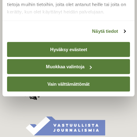
Tilaa digilukuoikeus
tietoja muihin tietoihin, joita olet antanut heille tai joita on
Äänestä parasta juttua
kerätty, kun olet käyttänyt heidän palvelujaan.
Tilaa uutiskirje
Näytä tiedot
SUOMEN LUONNON­
Hyväksy evästeet
SUOJELU­LIITTO
Suomen Luonto -lehden
Muokkaa valintoja
kustantaja on
Suomen
luonnonsuojelu­liitto
.
Vain välttämättömät